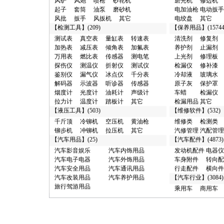
·
检测仪/丰台区 10元
风铲
风炮
喷枪
砂轮机
磨光机
修边机
·
横向件及其它/广州市 10元
起子
套筒
油泵
磨砂机
电加油枪
电动扳手
·
其它类/西安市 100元
风批
扳手
风扳机
其它
电绞盘
其它
·
汽车漆/广州市 100元
【
检测工具
】(209)
【
保养用品
】(15744
·
烟度计/和平区 100元
测试表
真空表
量缸表
转速表
清洗剂
修复剂
·
真空泵/廊坊市 100元
加热表
减压表
倾角表
加氟表
养护剂
止漏剂
·
分析仪/西青区 100元
万用表
燃比表
传感器
测电笔
上光剂
修理板
·
接头/东莞市 100元
探伤仪
测温仪
折射仪
测试仪
检漏仪
修补漆
·
试验台/西青区 100元
鉴别仪
漏气仪
冰点仪
千分表
冷却液
玻璃水
·
清洗剂/东城区 100元
解码器
示波器
听诊器
传感器
原子灰
保护罩
·
化工试剂/黄浦区 1000元
烟度计
光度计
油耗计
声级计
车蜡
检漏仪
·
汽车销售/聊城市 1000元
拉力计
温度计
踏板计
其它
检漏用品
其它
·
抽注油机/深圳市 1000元
【
液压工具
】(503)
【
维修软件
】(532)
·
润滑油/深圳市 1000元
千斤顶
冷铆机
空压机
黄油枪
维修类
检测类
·
加注机/深圳市 1000元
铆步机
冲铆机
拉压机
其它
汽修管理
汽配管理
·
商用车/闵行区 1000元
【
汽车用品
】(25)
【
汽车配件
】(4873)
·
维修台/聊城市 1000元
汽车影音娱乐
汽车内饰用品
发动机配件
电器仪
·
汽修管理/聊城市 1000元
汽车电子电器
汽车外饰用品
车身附件
转向配
·
磨光机/东莞市 10000元
汽车安全用品
汽车通讯用品
行走配件
横向件
·
解码器/成都市 10000元
汽车改装用品
汽车养护用品
【
汽车行业
】(3084)
·
举升机/济南市 10000元
旅行驾游用品
乘用车
商用车
·
千斤顶/泰州市 10000元
·
充氮机/广州市 10000元
·
接杆/泰州市 10000元
·
维修养护/闸北区 100000元