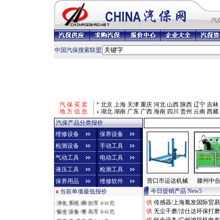
汽
中国汽保搜索联盟
汽 保 买 卖
北京
上海
天津
重庆
河北
山西
陕西
辽宁
吉林
地 方 信 息
湖北
湖南
广东
广西
海南
四川
贵州
云南
西藏
汽保产品分类报价
维修设备
保养设备
检测设备
手动工具
气动工具
电动工具
液压工具
检测工具
营口市运达机械
滕州中
保养用品
维修软件
今日促销产品 New5
当前单项最低报价
·
烤漆房/济南市 010元
·
净化系统/廊坊市 011元
·供
传感器/上海胤发国际贸
·
钣金设备/青岛市 011元
·供
无尘干磨/洁仕达环保打
·
整形机/青岛市 011元