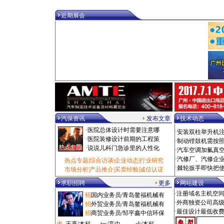
·
检测台/福州市 100000元
·
电动扳手/泰州市 100000元
近期展会
·
乘用车/深圳市 100000元
·
热风枪/泰州市 100000元
·
校正仪/拉萨市 100000元
·
油泵/泰州市 1000000元
·
拆装机/烟台市 1080元
·
电洗车机/西安市 108000元
·
修复机/大兴区 10880元
·
洗车房/滨州市 110元
·
气钻/广州市 11000元
·
诊断仪/沈阳市 11000元
·
光毂机/枣庄市 11500元
·
设备工具/闸北区 11500元
汽保资讯
发布文章
技术动态
·
粘接剂/闵行区 11800元
·
医院总体设计时需要注意哪
·
安装双柱举升机
·
添加剂/石家庄市 12元
·
医院装修设计前期的工程策
·
制动镗鼓机需按
·
吸尘机/深圳市 1200元
·
说说儿科门急诊里的人性化
·
汽车空调加氟真
·
风炮/锡林郭勒盟 1200元
·
汽修厂、汽修企
热点专题
|
综合访谈
|
企业动态
|
行业研究
·
空压机/杭州市 12000元
·
棘轮扳手即快把
市场分析
|
产品推介
|
买卖经验
|
诚信认证
·
磨砂机/广州市 125元
·
扒胎机/鞍山市 12500元
求职招聘
更多
网站建设
·
冷铆机/长春市 12500元
·注册域名主机空
招
国内业务员/青岛鳌福机械有
·
检测线/株洲市 125000元
·外商独资公司高
招
外贸业务员/青岛鳌福机械有
·
工具车/嘉定区 1280元
·最佳设计最低收
招
商贸业务员/邹平鑫中信环保
·
汽贸管理/抚顺市 1280元