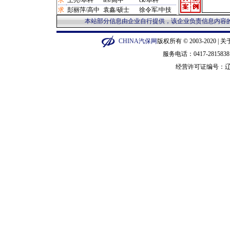
求
王亮/本科
tes/高中
ck/本科
·
保养类/杭州市 1280元
求
彭丽萍/高中
袁鑫/硕士
徐令军/中技
·
汽配管理/宁波市 1280元
·
制动台/营口市 12800元
本站部分信息由企业自行提供，该企业负责信息内容的
·
补胎机/闵行区 12800元
·
泡沫机/金华市 135元
CHINA汽保网
版权所有 © 2003-2020 |
关
·
平衡机/广州市 14000元
服务电话：0417-28158
·
修复剂/长宁区 15元
经营许可证编号：
辽
·
橡皮圈/衡水市 150元
·
套件/郑州市 150000元
·
听诊器/广州市 1550元
·
手柄/泰州市 1600元
·
汽车整车/普陀区 16000元
·
砂轮机/苏州市 1688元
·
压胎机/枣庄市 19900元
·
烙印机/徐汇区 20元
·
钳子/武汉市 200元
·
换顶机/石家庄市 20000元
·
示波器/郑州市 22000元
·
抛光机/深圳市 23元
·
硫化机/黄浦区 230000元
·
烤漆机/成都市 235000元
·
拆胎机/营口市 2400元
·
铆步机/枣庄市 2500元
·
冲铆机/枣庄市 2500元
·
套筒/赣州市 280元