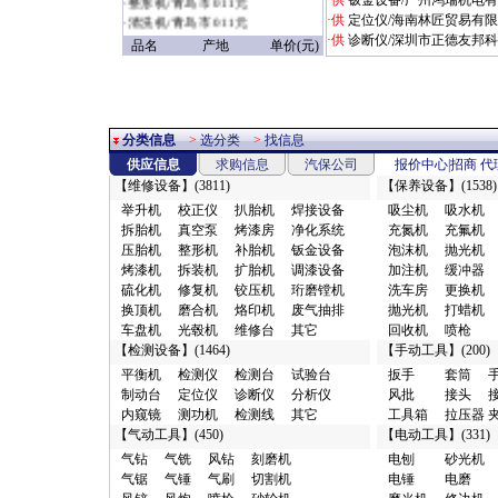
·供
钣金设备/广州鸿瑞机电
·
清洗机/青岛市 011元
·供
定位仪/海南林匠贸易有
·
充电机/青岛市 011元
·供
诊断仪/深圳市正德友邦
品名
产地
单价(元)
·
扳手/赣州市 09028元
·
定位仪/烟台市 1.18万元
·
无尘干磨/广州市 1.3元
·
其它/浦东新区
1.37953518729114E19元
分类信息
>
选分类
>
找信息
·
电磨/郑州市 1.8元
供应信息
求购信息
汽保公司
报价中心
|
招商
代
·
焊接设备/郑州市 1.8元
【
维修设备
】(3811)
【
保养设备
】(1538)
·
喷枪/郑州市 1.8元
举升机
校正仪
扒胎机
焊接设备
吸尘机
吸水机
·
配件附件/商丘市 10元
拆胎机
真空泵
烤漆房
净化系统
充氮机
充氟机
·
电器仪表/广州市 10元
压胎机
整形机
补胎机
钣金设备
泡沫机
抛光机
·
缓冲器/郑州市 10元
烤漆机
拆装机
扩胎机
调漆设备
加注机
缓冲器
·
检漏仪/武汉市 10元
硫化机
修复机
铰压机
珩磨镗机
洗车房
更换机
·
发动机配件/廊坊市 10元
换顶机
磨合机
烙印机
废气抽排
抛光机
打蜡机
·
转向配件/广州市 10元
车盘机
光毂机
维修台
其它
回收机
喷枪
·
清洗设备/沧州市 10元
【
检测设备
】(1464)
【
手动工具
】(200)
·
传动配件/其它地区 10元
平衡机
检测仪
检测台
试验台
扳手
套筒
·
车身附件/广州市 10元
制动台
定位仪
诊断仪
分析仪
风批
接头
·
油水分离/廊坊市 10元
内窥镜
测功机
检测线
其它
工具箱
拉压器
·
风钻/廊坊市 10元
【
气动工具
】(450)
【
电动工具
】(331)
·
上光剂/东莞市 10元
·
行走配件/广州市 10元
气钻
气铣
风钻
刻磨机
电刨
砂光机
·
制动配件/广州市 10元
气锯
气锤
气刷
切割机
电锤
电磨