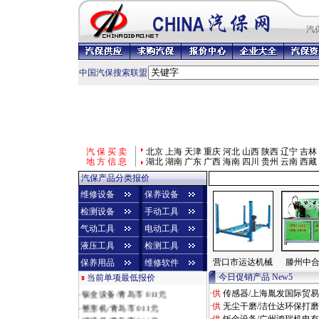
汽
中国汽保搜索联盟
汽 保 买 卖
北京
上海
天津
重庆
河北
山西
陕西
辽宁
吉林
地 方 信 息
湖北
湖南
广东
广西
海南
四川
贵州
云南
西藏
汽保产品分类报价
维修设备
保养设备
检测设备
手动工具
气动工具
电动工具
液压工具
检测工具
营口市运达机械
滕州中
保养用品
维修软件
·
烤漆房/济南市 010元
今日促销产品 New5
当前单项最低报价
·
净化系统/廊坊市 011元
·
钣金设备/青岛市 011元
·供
传感器/上海胤发国际贸
·
整形机/青岛市 011元
·供
无尘干磨/洁仕达环保打
·
清洗机/青岛市 011元