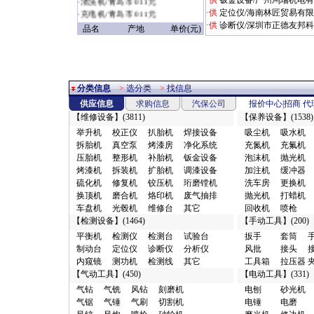
·供
钣金设备/广州鸿瑞机电
·
充电机/青岛市 011元
·供
定位仪/海南林匠贸易有
·
扳手/赣州市 09028元
·供
诊断仪/深圳市正德友邦
品名
产地
单价(元)
·
定位仪/烟台市 1.18万元
·
无尘干磨/广州市 1.3元
·
其它/浦东新区
1.37953518729114E19元
·
电磨/郑州市 1.8元
分类信息
>
选分类
>
找信息
·
焊接设备/郑州市 1.8元
供应信息
求购信息
汽保公司
报价中心
|
招商
代
·
喷枪/郑州市 1.8元
【
维修设备
】(3811)
【
保养设备
】(1538)
·
配件附件/商丘市 10元
举升机
校正仪
扒胎机
焊接设备
吸尘机
吸水机
·
电器仪表/广州市 10元
拆胎机
真空泵
烤漆房
净化系统
充氮机
充氟机
·
缓冲器/郑州市 10元
压胎机
整形机
补胎机
钣金设备
泡沫机
抛光机
·
检漏仪/武汉市 10元
烤漆机
拆装机
扩胎机
调漆设备
加注机
缓冲器
·
发动机配件/廊坊市 10元
硫化机
修复机
铰压机
珩磨镗机
洗车房
更换机
·
转向配件/广州市 10元
换顶机
磨合机
烙印机
废气抽排
抛光机
打蜡机
·
清洗设备/沧州市 10元
车盘机
光毂机
维修台
其它
回收机
喷枪
·
传动配件/其它地区 10元
【
检测设备
】(1464)
【
手动工具
】(200)
·
车身附件/广州市 10元
平衡机
检测仪
检测台
试验台
扳手
套筒
·
油水分离/廊坊市 10元
制动台
定位仪
诊断仪
分析仪
风批
接头
·
风钻/廊坊市 10元
内窥镜
测功机
检测线
其它
工具箱
拉压器
·
上光剂/东莞市 10元
【
气动工具
】(450)
【
电动工具
】(331)
·
行走配件/广州市 10元
·
制动配件/广州市 10元
气钻
气铣
风钻
刻磨机
电刨
砂光机
·
检测仪/丰台区 10元
气锯
气锤
气刷
切割机
电锤
电磨