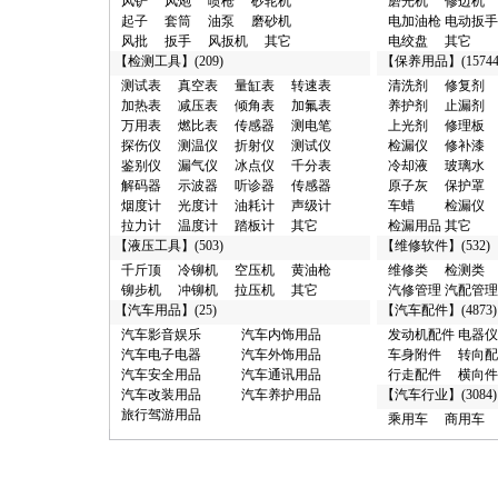
·
横向件及其它/广州市 10元
风铲
风炮
喷枪
砂轮机
磨光机
修边机
·
其它类/西安市 100元
起子
套筒
油泵
磨砂机
电加油枪
电动扳手
·
汽车漆/广州市 100元
风批
扳手
风扳机
其它
电绞盘
其它
·
烟度计/和平区 100元
【
检测工具
】(209)
【
保养用品
】(15744
·
真空泵/廊坊市 100元
测试表
真空表
量缸表
转速表
清洗剂
修复剂
·
分析仪/西青区 100元
加热表
减压表
倾角表
加氟表
养护剂
止漏剂
·
接头/东莞市 100元
万用表
燃比表
传感器
测电笔
上光剂
修理板
·
试验台/西青区 100元
探伤仪
测温仪
折射仪
测试仪
检漏仪
修补漆
·
清洗剂/东城区 100元
鉴别仪
漏气仪
冰点仪
千分表
冷却液
玻璃水
·
化工试剂/黄浦区 1000元
解码器
示波器
听诊器
传感器
原子灰
保护罩
·
汽车销售/聊城市 1000元
烟度计
光度计
油耗计
声级计
车蜡
检漏仪
·
抽注油机/深圳市 1000元
拉力计
温度计
踏板计
其它
检漏用品
其它
·
润滑油/深圳市 1000元
【
液压工具
】(503)
【
维修软件
】(532)
·
加注机/深圳市 1000元
千斤顶
冷铆机
空压机
黄油枪
维修类
检测类
·
商用车/闵行区 1000元
铆步机
冲铆机
拉压机
其它
汽修管理
汽配管理
·
维修台/聊城市 1000元
【
汽车用品
】(25)
【
汽车配件
】(4873)
·
汽修管理/聊城市 1000元
汽车影音娱乐
汽车内饰用品
发动机配件
电器仪
·
磨光机/东莞市 10000元
汽车电子电器
汽车外饰用品
车身附件
转向配
·
解码器/成都市 10000元
汽车安全用品
汽车通讯用品
行走配件
横向件
·
举升机/济南市 10000元
汽车改装用品
汽车养护用品
【
汽车行业
】(3084)
·
千斤顶/泰州市 10000元
旅行驾游用品
乘用车
商用车
·
充氮机/广州市 10000元
·
接杆/泰州市 10000元
·
维修养护/闸北区 100000元
·
检测台/福州市 100000元