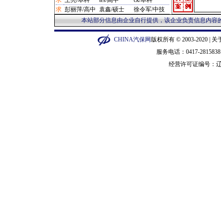
求
王亮/本科
tes/高中
ck/本科
·
汽配管理/宁波市 1280元
求
彭丽萍/高中
袁鑫/硕士
徐令军/中技
·
制动台/营口市 12800元
·
补胎机/闵行区 12800元
本站部分信息由企业自行提供，该企业负责信息内容的
·
泡沫机/金华市 135元
·
平衡机/广州市 14000元
CHINA汽保网
版权所有 © 2003-2020 |
关
·
修复剂/长宁区 15元
服务电话：0417-28158
·
橡皮圈/衡水市 150元
经营许可证编号：
辽
·
套件/郑州市 150000元
·
听诊器/广州市 1550元
·
手柄/泰州市 1600元
·
汽车整车/普陀区 16000元
·
砂轮机/苏州市 1688元
·
压胎机/枣庄市 19900元
·
烙印机/徐汇区 20元
·
钳子/武汉市 200元
·
换顶机/石家庄市 20000元
·
示波器/郑州市 22000元
·
抛光机/深圳市 23元
·
硫化机/黄浦区 230000元
·
烤漆机/成都市 235000元
·
拆胎机/营口市 2400元
·
铆步机/枣庄市 2500元
·
冲铆机/枣庄市 2500元
·
套筒/赣州市 280元
·
维修类/沈阳市 300元