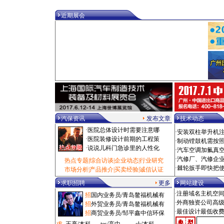
·
电动扳手/泰州市 100000元
·
乘用车/深圳市 100000元
近期展会
·
热风枪/泰州市 100000元
·
校正仪/拉萨市 100000元
·
油泵/泰州市 1000000元
·
拆装机/烟台市 1080元
·
电洗车机/西安市 108000元
·
修复机/大兴区 10880元
·
洗车房/滨州市 110元
·
气钻/广州市 11000元
·
诊断仪/沈阳市 11000元
·
光毂机/枣庄市 11500元
·
设备工具/闸北区 11500元
·
粘接剂/闵行区 11800元
汽保资讯
发布文章
技术动态
·
添加剂/石家庄市 12元
·
医院总体设计时需要注意哪
·
安装双柱举升机
·
吸尘机/深圳市 1200元
·
医院装修设计前期的工程策
·
制动镗鼓机需按
·
风炮/锡林郭勒盟 1200元
·
说说儿科门急诊里的人性化
·
汽车空调加氟真
·
空压机/杭州市 12000元
·
汽修厂、汽修企
热点专题
|
综合访谈
|
企业动态
|
行业研究
·
磨砂机/广州市 125元
·
棘轮扳手即快把
市场分析
|
产品推介
|
买卖经验
|
诚信认证
·
扒胎机/鞍山市 12500元
·
冷铆机/长春市 12500元
求职招聘
更多
网站建设
·
检测线/株洲市 125000元
·注册域名主机空
招
国内业务员/青岛鳌福机械有
·
工具车/嘉定区 1280元
·外商独资公司高
招
外贸业务员/青岛鳌福机械有
·
汽贸管理/抚顺市 1280元
·最佳设计最低收
招
商贸业务员/邹平鑫中信环保
·
保养类/杭州市 1280元