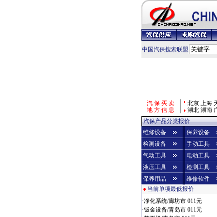
中国汽保搜索联盟
汽 保 买 卖
北京
上海
地 方 信 息
湖北
湖南
汽保产品分类报价
维修设备
保养设备
检测设备
手动工具
气动工具
电动工具
液压工具
检测工具
保养用品
维修软件
当前单项最低报价
·
烤漆房/济南市 010元
·
净化系统/廊坊市 011元
·
钣金设备/青岛市 011元
·
整形机/青岛市 011元