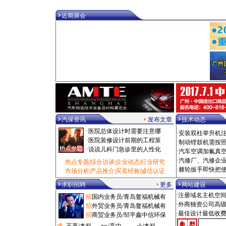
·
电动扳手/泰州市 100000元
近期展会
·
乘用车/深圳市 100000元
·
热风枪/泰州市 100000元
·
校正仪/拉萨市 100000元
·
油泵/泰州市 1000000元
·
拆装机/烟台市 1080元
·
电洗车机/西安市 108000元
·
修复机/大兴区 10880元
·
洗车房/滨州市 110元
·
气钻/广州市 11000元
·
诊断仪/沈阳市 11000元
·
光毂机/枣庄市 11500元
·
设备工具/闸北区 11500元
汽保资讯
发布文章
技术动态
·
粘接剂/闵行区 11800元
·
医院总体设计时需要注意哪
·
安装双柱举升机
·
添加剂/石家庄市 12元
·
医院装修设计前期的工程策
·
制动镗鼓机需按
·
吸尘机/深圳市 1200元
·
说说儿科门急诊里的人性化
·
汽车空调加氟真
·
风炮/锡林郭勒盟 1200元
·
汽修厂、汽修企
·
空压机/杭州市 12000元
热点专题
|
综合访谈
|
企业动态
|
行业研究
·
棘轮扳手即快把
·
磨砂机/广州市 125元
市场分析
|
产品推介
|
买卖经验
|
诚信认证
·
扒胎机/鞍山市 12500元
求职招聘
更多
网站建设
·
冷铆机/长春市 12500元
·注册域名主机空
招
国内业务员/青岛鳌福机械有
·
检测线/株洲市 125000元
·外商独资公司高
招
外贸业务员/青岛鳌福机械有
·
工具车/嘉定区 1280元
·最佳设计最低收
招
商贸业务员/邹平鑫中信环保
·
汽贸管理/抚顺市 1280元
·
保养类/杭州市 1280元