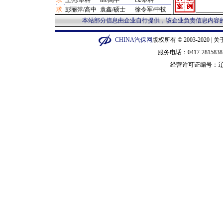
求
王亮/本科
tes/高中
ck/本科
·
汽配管理/宁波市 1280元
求
彭丽萍/高中
袁鑫/硕士
徐令军/中技
·
制动台/营口市 12800元
本站部分信息由企业自行提供，该企业负责信息内容的
·
补胎机/闵行区 12800元
·
泡沫机/金华市 135元
CHINA汽保网
版权所有 © 2003-2020 |
关
·
平衡机/广州市 14000元
服务电话：0417-28158
·
修复剂/长宁区 15元
·
橡皮圈/衡水市 150元
经营许可证编号：
辽
·
套件/郑州市 150000元
·
听诊器/广州市 1550元
·
手柄/泰州市 1600元
·
汽车整车/普陀区 16000元
·
砂轮机/苏州市 1688元
·
压胎机/枣庄市 19900元
·
烙印机/徐汇区 20元
·
钳子/武汉市 200元
·
换顶机/石家庄市 20000元
·
示波器/郑州市 22000元
·
抛光机/深圳市 23元
·
硫化机/黄浦区 230000元
·
烤漆机/成都市 235000元
·
拆胎机/营口市 2400元
·
铆步机/枣庄市 2500元
·
冲铆机/枣庄市 2500元
·
套筒/赣州市 280元
·
维修类/沈阳市 300元