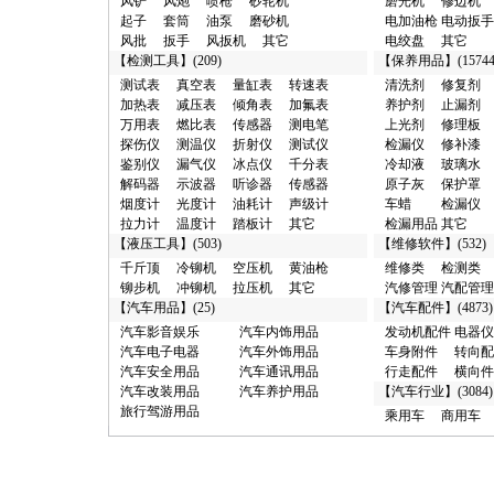
风铲
风炮
喷枪
砂轮机
磨光机
修边机
·
横向件及其它/广州市 10元
起子
套筒
油泵
磨砂机
电加油枪
电动扳手
·
其它类/西安市 100元
风批
扳手
风扳机
其它
电绞盘
其它
·
汽车漆/广州市 100元
【
检测工具
】(209)
【
保养用品
】(15744
·
烟度计/和平区 100元
测试表
真空表
量缸表
转速表
清洗剂
修复剂
·
真空泵/廊坊市 100元
加热表
减压表
倾角表
加氟表
养护剂
止漏剂
·
分析仪/西青区 100元
万用表
燃比表
传感器
测电笔
上光剂
修理板
·
接头/东莞市 100元
探伤仪
测温仪
折射仪
测试仪
检漏仪
修补漆
·
试验台/西青区 100元
鉴别仪
漏气仪
冰点仪
千分表
冷却液
玻璃水
·
清洗剂/东城区 100元
解码器
示波器
听诊器
传感器
原子灰
保护罩
·
化工试剂/黄浦区 1000元
烟度计
光度计
油耗计
声级计
车蜡
检漏仪
·
汽车销售/聊城市 1000元
拉力计
温度计
踏板计
其它
检漏用品
其它
·
抽注油机/深圳市 1000元
【
液压工具
】(503)
【
维修软件
】(532)
·
润滑油/深圳市 1000元
千斤顶
冷铆机
空压机
黄油枪
维修类
检测类
·
加注机/深圳市 1000元
铆步机
冲铆机
拉压机
其它
汽修管理
汽配管理
·
商用车/闵行区 1000元
【
汽车用品
】(25)
【
汽车配件
】(4873)
·
维修台/聊城市 1000元
·
汽修管理/聊城市 1000元
汽车影音娱乐
汽车内饰用品
发动机配件
电器仪
·
磨光机/东莞市 10000元
汽车电子电器
汽车外饰用品
车身附件
转向配
·
解码器/成都市 10000元
汽车安全用品
汽车通讯用品
行走配件
横向件
·
举升机/济南市 10000元
汽车改装用品
汽车养护用品
【
汽车行业
】(3084)
·
千斤顶/泰州市 10000元
旅行驾游用品
乘用车
商用车
·
充氮机/广州市 10000元
·
接杆/泰州市 10000元
·
维修养护/闸北区 100000元
·
检测台/福州市 100000元