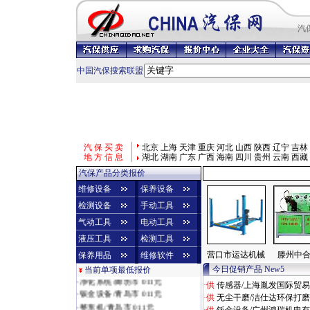
汽
中国汽保搜索联盟
汽 保 买 卖
北京
上海
天津
重庆
河北
山西
陕西
辽宁
吉林
地 方 信 息
湖北
湖南
广东
广西
海南
四川
贵州
云南
西藏
汽保产品分类报价
维修设备
保养设备
检测设备
手动工具
气动工具
电动工具
液压工具
检测工具
营口市运达机械
滕州中
保养用品
维修软件
·
烤漆房/济南市 010元
今日促销产品 New5
当前单项最低报价
·
净化系统/廊坊市 011元
·供
传感器/上海胤发国际贸
·
钣金设备/青岛市 011元
·供
无尘干磨/洁仕达环保打
·
整形机/青岛市 011元