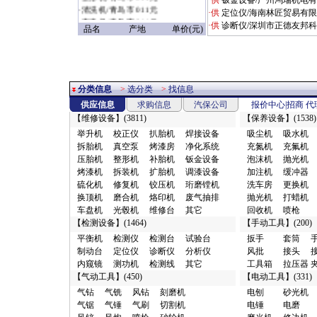
·供
钣金设备/广州鸿瑞机电
·
清洗机/青岛市 011元
·供
定位仪/海南林匠贸易有
·
充电机/青岛市 011元
·供
诊断仪/深圳市正德友邦
品名
产地
单价(元)
·
扳手/赣州市 09028元
·
定位仪/烟台市 1.18万元
·
无尘干磨/广州市 1.3元
·
其它/浦东新区
1.37953518729114E19元
分类信息
>
选分类
>
找信息
·
电磨/郑州市 1.8元
供应信息
求购信息
汽保公司
报价中心
|
招商
代
·
焊接设备/郑州市 1.8元
【
维修设备
】(3811)
【
保养设备
】(1538)
·
喷枪/郑州市 1.8元
举升机
校正仪
扒胎机
焊接设备
吸尘机
吸水机
·
配件附件/商丘市 10元
拆胎机
真空泵
烤漆房
净化系统
充氮机
充氟机
·
电器仪表/广州市 10元
压胎机
整形机
补胎机
钣金设备
泡沫机
抛光机
·
缓冲器/郑州市 10元
烤漆机
拆装机
扩胎机
调漆设备
加注机
缓冲器
·
检漏仪/武汉市 10元
硫化机
修复机
铰压机
珩磨镗机
洗车房
更换机
·
发动机配件/廊坊市 10元
换顶机
磨合机
烙印机
废气抽排
抛光机
打蜡机
·
转向配件/广州市 10元
车盘机
光毂机
维修台
其它
回收机
喷枪
·
清洗设备/沧州市 10元
【
检测设备
】(1464)
【
手动工具
】(200)
·
传动配件/其它地区 10元
·
车身附件/广州市 10元
平衡机
检测仪
检测台
试验台
扳手
套筒
·
油水分离/廊坊市 10元
制动台
定位仪
诊断仪
分析仪
风批
接头
·
风钻/廊坊市 10元
内窥镜
测功机
检测线
其它
工具箱
拉压器
·
上光剂/东莞市 10元
【
气动工具
】(450)
【
电动工具
】(331)
·
行走配件/广州市 10元
气钻
气铣
风钻
刻磨机
电刨
砂光机
·
制动配件/广州市 10元
气锯
气锤
气刷
切割机
电锤
电磨
·
检测仪/丰台区 10元