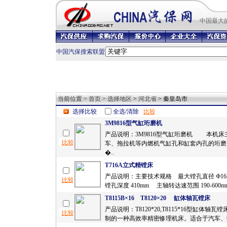
中国最
大
中国汽保搜索联盟
当前位置 >
首页
>
选择地区
>
河北省
> 秦皇岛市
选择比较
全选/清除
3M9816型气缸珩磨机
产品说明：3M9816型气缸珩磨机 本机床
车、拖拉机等内燃机气缸孔和缸套内孔的珩磨
�..
T716A立式精镗床
产品说明：主要技术规格 最大镗孔直径 Ф16
镗孔深度 410mm 主轴转达速范围 190-600mm/
T8115B×16 T8120×20 缸体轴瓦镗床
产品说明：T8120*20,T8115*16型缸体轴
制的一种高效率精密修理机床。适合于汽车、拖