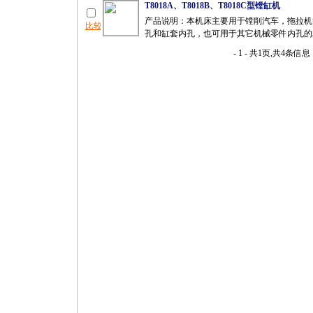
T8018A、T8018B、T8018C型镗缸机
产品说明：本机床主要用于镗削汽车，拖拉机
孔和缸套内孔，也可用于其它机械零件内孔的精
- 1 - 共1页,共4条信息