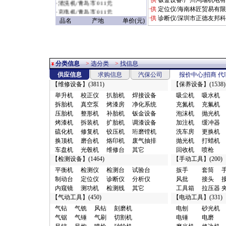
·供
钣金设备/广州鸿瑞机电
·
清洗机/青岛市 011元
·供
定位仪/海南林匠贸易有
·
充电机/青岛市 011元
·供
诊断仪/深圳市正德友邦
·
扳手/赣州市 09028元
品名
产地
单价(元)
·
定位仪/烟台市 1.18万元
·
无尘干磨/广州市 1.3元
·
其它/浦东新区
1.37953518729114E19元
分类信息
>
选分类
>
找信息
·
电磨/郑州市 1.8元
·
焊接设备/郑州市 1.8元
供应信息
求购信息
汽保公司
报价中心
|
招商
代
·
喷枪/郑州市 1.8元
【
维修设备
】(3811)
【
保养设备
】(1538)
·
配件附件/商丘市 10元
举升机
校正仪
扒胎机
焊接设备
吸尘机
吸水机
·
电器仪表/广州市 10元
拆胎机
真空泵
烤漆房
净化系统
充氮机
充氟机
·
缓冲器/郑州市 10元
压胎机
整形机
补胎机
钣金设备
泡沫机
抛光机
·
检漏仪/武汉市 10元
烤漆机
拆装机
扩胎机
调漆设备
加注机
缓冲器
·
发动机配件/廊坊市 10元
硫化机
修复机
铰压机
珩磨镗机
洗车房
更换机
·
转向配件/广州市 10元
换顶机
磨合机
烙印机
废气抽排
抛光机
打蜡机
·
清洗设备/沧州市 10元
车盘机
光毂机
维修台
其它
回收机
喷枪
·
传动配件/其它地区 10元
【
检测设备
】(1464)
【
手动工具
】(200)
·
车身附件/广州市 10元
平衡机
检测仪
检测台
试验台
扳手
套筒
·
油水分离/廊坊市 10元
制动台
定位仪
诊断仪
分析仪
风批
接头
·
风钻/廊坊市 10元
内窥镜
测功机
检测线
其它
工具箱
拉压器
·
上光剂/东莞市 10元
【
气动工具
】(450)
【
电动工具
】(331)
·
行走配件/广州市 10元
气钻
气铣
风钻
刻磨机
电刨
砂光机
·
制动配件/广州市 10元
气锯
气锤
气刷
切割机
电锤
电磨
·
检测仪/丰台区 10元