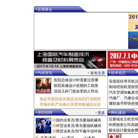
·
电动扳手/泰州市 100000元
·
乘用车/深圳市 100000元
近期展会
·
热风枪/泰州市 100000元
·
校正仪/拉萨市 100000元
·
油泵/泰州市 1000000元
·
拆装机/烟台市 1080元
·
电洗车机/西安市 108000元
·
修复机/大兴区 10880元
·
洗车房/滨州市 110元
·
气钻/广州市 11000元
·
诊断仪/沈阳市 11000元
·
光毂机/枣庄市 11500元
·
设备工具/闸北区 11500元
汽保资讯
发布文章
技术动态
·
粘接剂/闵行区 11800元
·
添加剂/石家庄市 12元
·
医院总体设计时需要注意哪
·
安装双柱举升机
·
吸尘机/深圳市 1200元
·
医院装修设计前期的工程策
·
制动镗鼓机需按
·
风炮/锡林郭勒盟 1200元
·
说说儿科门急诊里的人性化
·
汽车空调加氟真
·
空压机/杭州市 12000元
·
汽修厂、汽修企
热点专题
|
综合访谈
|
企业动态
|
行业研究
·
磨砂机/广州市 125元
·
棘轮扳手即快把
市场分析
|
产品推介
|
买卖经验
|
诚信认证
·
扒胎机/鞍山市 12500元
·
冷铆机/长春市 12500元
求职招聘
更多
网站建设
·
检测线/株洲市 125000元
·注册域名主机空
招
国内业务员/青岛鳌福机械有
·
工具车/嘉定区 1280元
·外商独资公司高
招
外贸业务员/青岛鳌福机械有
·
汽贸管理/抚顺市 1280元
·最佳设计最低收
招
商贸业务员/邹平鑫中信环保
·
保养类/杭州市 1280元