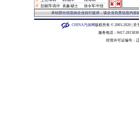
求
王亮/本科
tes/高中
ck/本科
·
汽配管理/宁波市 1280元
求
彭丽萍/高中
袁鑫/硕士
徐令军/中技
·
制动台/营口市 12800元
本站部分信息由企业自行提供，该企业负责信息内容的
·
补胎机/闵行区 12800元
·
泡沫机/金华市 135元
·
平衡机/广州市 14000元
CHINA汽保网
版权所有 © 2003-2020 |
关
·
修复剂/长宁区 15元
服务电话：0417-28158
·
橡皮圈/衡水市 150元
经营许可证编号：
辽
·
套件/郑州市 150000元
·
听诊器/广州市 1550元
·
手柄/泰州市 1600元
·
汽车整车/普陀区 16000元
·
砂轮机/苏州市 1688元
·
压胎机/枣庄市 19900元
·
烙印机/徐汇区 20元
·
钳子/武汉市 200元
·
换顶机/石家庄市 20000元
·
示波器/郑州市 22000元
·
抛光机/深圳市 23元
·
硫化机/黄浦区 230000元
·
烤漆机/成都市 235000元
·
拆胎机/营口市 2400元
·
铆步机/枣庄市 2500元
·
冲铆机/枣庄市 2500元
·
套筒/赣州市 280元
·
维修类/沈阳市 300元