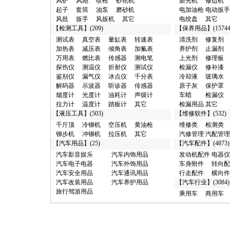
风铲
风炮
喷枪
砂轮机
磨光机
修边机
·
横向件及其它/广州市 10元
起子
套筒
油泵
磨砂机
电加油枪
电动扳手
·
其它类/西安市 100元
风批
扳手
风扳机
其它
电绞盘
其它
·
汽车漆/广州市 100元
【
检测工具
】(209)
【
保养用品
】(15744
·
烟度计/和平区 100元
·
真空泵/廊坊市 100元
测试表
真空表
量缸表
转速表
清洗剂
修复剂
·
分析仪/西青区 100元
加热表
减压表
倾角表
加氟表
养护剂
止漏剂
·
接头/东莞市 100元
万用表
燃比表
传感器
测电笔
上光剂
修理板
·
试验台/西青区 100元
探伤仪
测温仪
折射仪
测试仪
检漏仪
修补漆
·
清洗剂/东城区 100元
鉴别仪
漏气仪
冰点仪
千分表
冷却液
玻璃水
·
化工试剂/黄浦区 1000元
解码器
示波器
听诊器
传感器
原子灰
保护罩
·
汽车销售/聊城市 1000元
烟度计
光度计
油耗计
声级计
车蜡
检漏仪
·
抽注油机/深圳市 1000元
拉力计
温度计
踏板计
其它
检漏用品
其它
·
润滑油/深圳市 1000元
【
液压工具
】(503)
【
维修软件
】(532)
·
加注机/深圳市 1000元
千斤顶
冷铆机
空压机
黄油枪
维修类
检测类
·
商用车/闵行区 1000元
铆步机
冲铆机
拉压机
其它
汽修管理
汽配管理
·
维修台/聊城市 1000元
【
汽车用品
】(25)
【
汽车配件
】(4873)
·
汽修管理/聊城市 1000元
汽车影音娱乐
汽车内饰用品
发动机配件
电器仪
·
磨光机/东莞市 10000元
汽车电子电器
汽车外饰用品
车身附件
转向配
·
解码器/成都市 10000元
汽车安全用品
汽车通讯用品
行走配件
横向件
·
举升机/济南市 10000元
汽车改装用品
汽车养护用品
【
汽车行业
】(3084)
·
千斤顶/泰州市 10000元
旅行驾游用品
乘用车
商用车
·
充氮机/广州市 10000元
·
接杆/泰州市 10000元
·
维修养护/闸北区 100000元
·
检测台/福州市 100000元