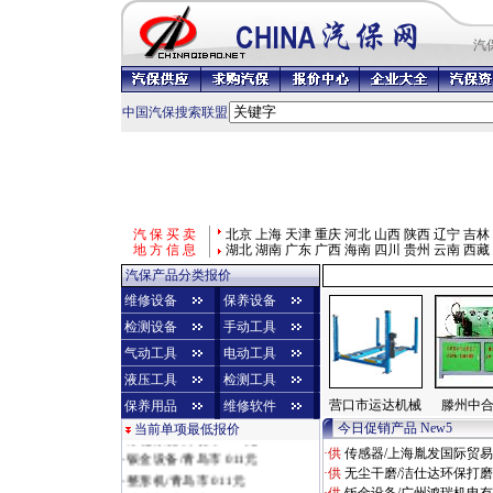
汽
中国汽保搜索联盟
汽 保 买 卖
北京
上海
天津
重庆
河北
山西
陕西
辽宁
吉林
地 方 信 息
湖北
湖南
广东
广西
海南
四川
贵州
云南
西藏
汽保产品分类报价
维修设备
保养设备
检测设备
手动工具
气动工具
电动工具
液压工具
检测工具
营口市运达机械
滕州中
保养用品
维修软件
·
烤漆房/济南市 010元
今日促销产品 New5
当前单项最低报价
·
净化系统/廊坊市 011元
·供
传感器/上海胤发国际贸
·
钣金设备/青岛市 011元
·供
无尘干磨/洁仕达环保打
·
整形机/青岛市 011元