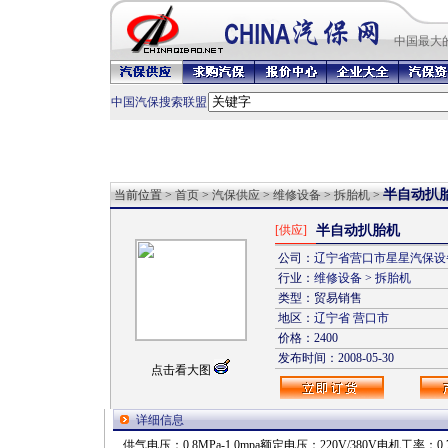
中国最
大
中国汽保搜索联盟
半自动扒
当前位置 >
首页
>
汽保供应
>
维修设备
>
拆胎机
>
[供应]
半自动扒胎机
公司：
辽宁省营口市星星汽保设
行业：
维修设备
>
拆胎机
类型：贸易销售
地区：
辽宁省
营口市
价格：2400
发布时间：2008-05-30
点击看大图
详细信息
供气电压：0.8MPa-1.0mpa额定电压：220V/380V电机工率：0.75