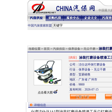
中国最
大
中国汽保搜索联盟
涂装打
当前位置 >
首页
>
汽保供应
>
保养设备
>
无尘干磨
>
[供应]
涂装打磨设备喷漆工
公司：
洁仕达环保打磨设备
行业：
保养设备
>
无尘干磨
类型：贸易销售
地区：
广东省
广州市
价格：9800
发布时间：2026-07-15
点击看大图
详细信息
台湾洁仕达JA5型涂装打磨设备喷漆工无尘打磨