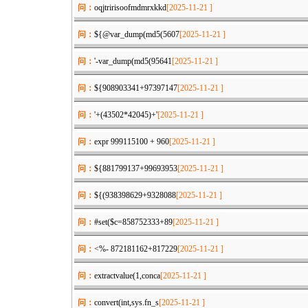
问：
oqjtririsoofmdmrxkkd
[2025-11-21 ]
问：
${@var_dump(md5(5607
[2025-11-21 ]
问：
'-var_dump(md5(95641
[2025-11-21 ]
问：
${908903341+97397147
[2025-11-21 ]
问：
'+(43502*42045)+'
[2025-11-21 ]
问：
expr 999115100 + 960
[2025-11-21 ]
问：
${881799137+99693953
[2025-11-21 ]
问：
${(938398629+9328088
[2025-11-21 ]
问：
#set($c=858752333+89
[2025-11-21 ]
问：
<%- 872181162+817229
[2025-11-21 ]
问：
extractvalue(1,conca
[2025-11-21 ]
问：
convert(int,sys.fn_s
[2025-11-21 ]