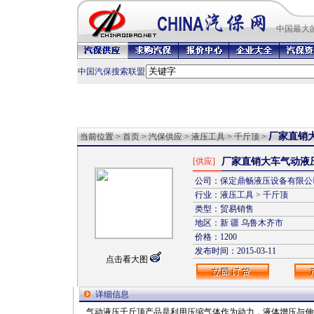
中国最
大
中国汽保搜索联盟
厂家直销
当前位置 >
首页
>
汽保供应
>
液压工具
>
千斤顶
>
[供应]
厂家直销大车气动液
公司：
保定鼎畅液压设备有限公
行业：
液压工具
>
千斤顶
类型：贸易销售
地区：
新 疆
乌鲁木齐市
价格：1200
发布时间：2015-03-11
点击看大图
详细信息
气动液压千斤顶产品是利用压缩气体作为动力，液体增压与伸