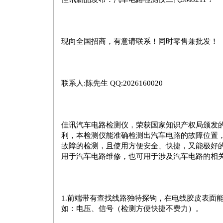
现向全国招商，有意请联系！同时零售兼批发！
联系人:陈先生 QQ:2026160020
佳讯汽车电路检测仪，荣获国家知识产权局颁发
利，本检测仪能准确检测出汽车电路的故障位置
故障的检测，且使用方便安全、快捷，又能极好
用于汽车电路维修，也可用于涉及汽车电路的相
1.前端带有查找线路独特探钩，在电线胶皮表面
如：电压、信号（检测方便快捷不费力）。