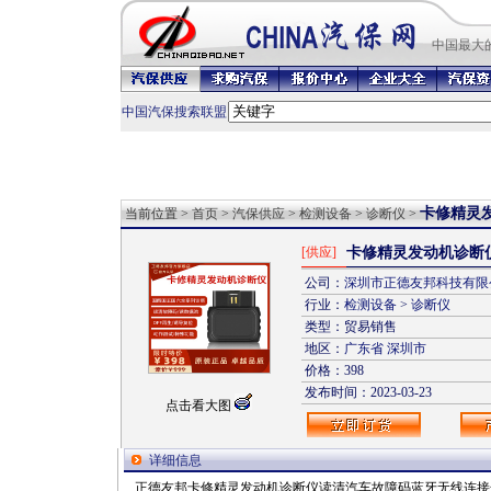
中国最
大
中国汽保搜索联盟
卡修精灵
当前位置 >
首页
>
汽保供应
>
检测设备
>
诊断仪
>
[供应]
卡修精灵发动机诊断
公司：
深圳市正德友邦科技有限
行业：
检测设备
>
诊断仪
类型：贸易销售
地区：
广东省
深圳市
价格：398
发布时间：2023-03-23
点击看大图
详细信息
正德友邦卡修精灵发动机诊断仪读清汽车故障码蓝牙无线连接