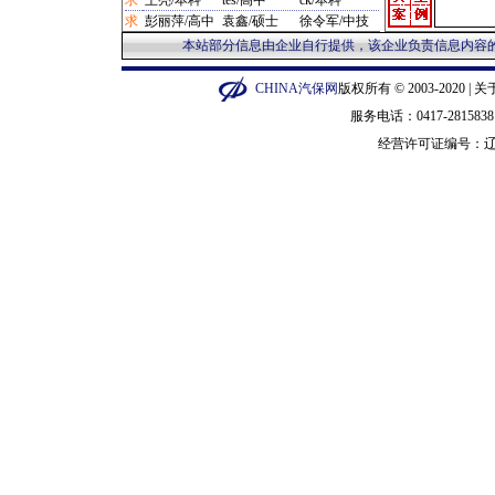
求
王亮/本科
tes/高中
ck/本科
·
保养类/杭州市 1280元
求
彭丽萍/高中
袁鑫/硕士
徐令军/中技
·
汽配管理/宁波市 1280元
本站部分信息由企业自行提供，该企业负责信息内容的
·
制动台/营口市 12800元
·
补胎机/闵行区 12800元
CHINA汽保网
版权所有 © 2003-2020 |
关
·
泡沫机/金华市 135元
·
平衡机/广州市 14000元
服务电话：0417-28158
·
修复剂/长宁区 15元
经营许可证编号：
辽
·
橡皮圈/衡水市 150元
·
套件/郑州市 150000元
·
听诊器/广州市 1550元
·
手柄/泰州市 1600元
·
汽车整车/普陀区 16000元
·
砂轮机/苏州市 1688元
·
压胎机/枣庄市 19900元
·
烙印机/徐汇区 20元
·
钳子/武汉市 200元
·
换顶机/石家庄市 20000元
·
示波器/郑州市 22000元
·
抛光机/深圳市 23元
·
硫化机/黄浦区 230000元
·
烤漆机/成都市 235000元
·
拆胎机/营口市 2400元
·
铆步机/枣庄市 2500元
·
冲铆机/枣庄市 2500元
·
套筒/赣州市 280元