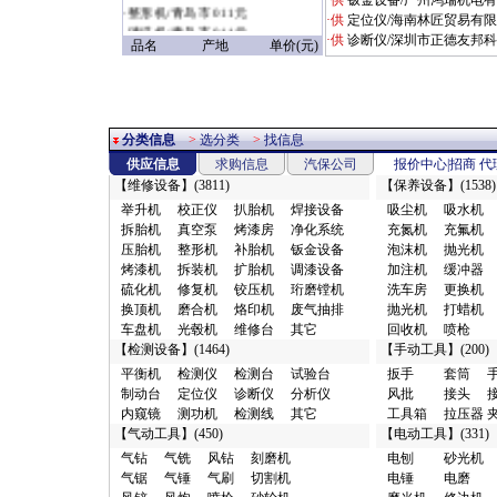
·供
钣金设备/广州鸿瑞机电
·
整形机/青岛市 011元
·供
定位仪/海南林匠贸易有
·
清洗机/青岛市 011元
·供
诊断仪/深圳市正德友邦
品名
产地
单价(元)
·
充电机/青岛市 011元
·
扳手/赣州市 09028元
·
定位仪/烟台市 1.18万元
·
无尘干磨/广州市 1.3元
·
其它/浦东新区
分类信息
>
选分类
>
找信息
1.37953518729114E19元
供应信息
求购信息
汽保公司
报价中心
|
招商
代
·
电磨/郑州市 1.8元
【
维修设备
】(3811)
【
保养设备
】(1538)
·
焊接设备/郑州市 1.8元
·
喷枪/郑州市 1.8元
举升机
校正仪
扒胎机
焊接设备
吸尘机
吸水机
·
配件附件/商丘市 10元
拆胎机
真空泵
烤漆房
净化系统
充氮机
充氟机
·
电器仪表/广州市 10元
压胎机
整形机
补胎机
钣金设备
泡沫机
抛光机
·
缓冲器/郑州市 10元
烤漆机
拆装机
扩胎机
调漆设备
加注机
缓冲器
·
检漏仪/武汉市 10元
硫化机
修复机
铰压机
珩磨镗机
洗车房
更换机
·
发动机配件/廊坊市 10元
换顶机
磨合机
烙印机
废气抽排
抛光机
打蜡机
·
转向配件/广州市 10元
车盘机
光毂机
维修台
其它
回收机
喷枪
·
清洗设备/沧州市 10元
【
检测设备
】(1464)
【
手动工具
】(200)
·
传动配件/其它地区 10元
平衡机
检测仪
检测台
试验台
扳手
套筒
·
车身附件/广州市 10元
制动台
定位仪
诊断仪
分析仪
风批
接头
·
油水分离/廊坊市 10元
内窥镜
测功机
检测线
其它
工具箱
拉压器
·
风钻/廊坊市 10元
【
气动工具
】(450)
【
电动工具
】(331)
·
上光剂/东莞市 10元
气钻
气铣
风钻
刻磨机
电刨
砂光机
·
行走配件/广州市 10元
气锯
气锤
气刷
切割机
电锤
电磨
·
制动配件/广州市 10元