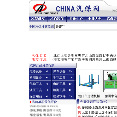
汽
中国汽保搜索联盟
汽 保 买 卖
北京
上海
天津
重庆
河北
山西
陕西
辽宁
吉林
地 方 信 息
湖北
湖南
广东
广西
海南
四川
贵州
云南
西藏
汽保产品分类报价
维修设备
保养设备
检测设备
手动工具
气动工具
电动工具
液压工具
检测工具
营口市运达机械
滕州中
保养用品
维修软件
今日促销产品 New5
当前单项最低报价
·
烤漆房/济南市 010元
·供
传感器/上海胤发国际贸
·
净化系统/廊坊市 011元
·供
无尘干磨/洁仕达环保打
·
钣金设备/青岛市 011元