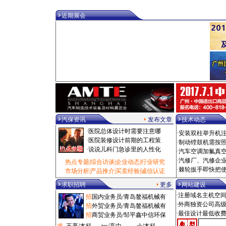
·
检测台/福州市 100000元
·
电动扳手/泰州市 100000元
近期展会
·
乘用车/深圳市 100000元
·
热风枪/泰州市 100000元
·
校正仪/拉萨市 100000元
·
油泵/泰州市 1000000元
·
拆装机/烟台市 1080元
·
电洗车机/西安市 108000元
·
修复机/大兴区 10880元
·
洗车房/滨州市 110元
·
气钻/广州市 11000元
·
诊断仪/沈阳市 11000元
·
光毂机/枣庄市 11500元
汽保资讯
发布文章
技术动态
·
设备工具/闸北区 11500元
·
医院总体设计时需要注意哪
·
粘接剂/闵行区 11800元
·
安装双柱举升机
·
医院装修设计前期的工程策
·
添加剂/石家庄市 12元
·
制动镗鼓机需按
·
说说儿科门急诊里的人性化
·
吸尘机/深圳市 1200元
·
汽车空调加氟真
·
风炮/锡林郭勒盟 1200元
·
汽修厂、汽修企
热点专题
|
综合访谈
|
企业动态
|
行业研究
·
空压机/杭州市 12000元
·
棘轮扳手即快把
市场分析
|
产品推介
|
买卖经验
|
诚信认证
·
磨砂机/广州市 125元
求职招聘
更多
网站建设
·
扒胎机/鞍山市 12500元
·注册域名主机空
·
冷铆机/长春市 12500元
招
国内业务员/青岛鳌福机械有
·外商独资公司高
·
检测线/株洲市 125000元
招
外贸业务员/青岛鳌福机械有
·最佳设计最低收
·
工具车/嘉定区 1280元
招
商贸业务员/邹平鑫中信环保
·
汽贸管理/抚顺市 1280元