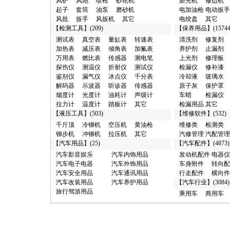
风铲
风炮
喷枪
砂轮机
磨光机
修边机
·
检测仪/丰台区 10元
起子
套筒
油泵
磨砂机
电加油枪
电动扳手
·
横向件及其它/广州市 10元
风批
扳手
风扳机
其它
电绞盘
其它
·
其它类/西安市 100元
【
检测工具
】(209)
【
保养用品
】(15744
·
汽车漆/广州市 100元
测试表
真空表
量缸表
转速表
清洗剂
修复剂
·
烟度计/和平区 100元
加热表
减压表
倾角表
加氟表
养护剂
止漏剂
·
真空泵/廊坊市 100元
万用表
燃比表
传感器
测电笔
上光剂
修理板
·
分析仪/西青区 100元
探伤仪
测温仪
折射仪
测试仪
检漏仪
修补漆
·
接头/东莞市 100元
鉴别仪
漏气仪
冰点仪
千分表
冷却液
玻璃水
·
试验台/西青区 100元
解码器
示波器
听诊器
传感器
原子灰
保护罩
·
清洗剂/东城区 100元
烟度计
光度计
油耗计
声级计
车蜡
检漏仪
·
化工试剂/黄浦区 1000元
拉力计
温度计
踏板计
其它
检漏用品
其它
·
汽车销售/聊城市 1000元
【
液压工具
】(503)
【
维修软件
】(532)
·
抽注油机/深圳市 1000元
·
润滑油/深圳市 1000元
千斤顶
冷铆机
空压机
黄油枪
维修类
检测类
·
加注机/深圳市 1000元
铆步机
冲铆机
拉压机
其它
汽修管理
汽配管理
·
商用车/闵行区 1000元
【
汽车用品
】(25)
【
汽车配件
】(4873)
·
维修台/聊城市 1000元
汽车影音娱乐
汽车内饰用品
发动机配件
电器仪
·
汽修管理/聊城市 1000元
汽车电子电器
汽车外饰用品
车身附件
转向配
·
磨光机/东莞市 10000元
汽车安全用品
汽车通讯用品
行走配件
横向件
·
解码器/成都市 10000元
汽车改装用品
汽车养护用品
【
汽车行业
】(3084)
·
举升机/济南市 10000元
旅行驾游用品
乘用车
商用车
·
千斤顶/泰州市 10000元
·
充氮机/广州市 10000元
·
接杆/泰州市 10000元
·
维修养护/闸北区 100000元