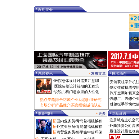
·
检测台/福州市 100000元
·
电动扳手/泰州市 100000元
近期展会
·
乘用车/深圳市 100000元
·
热风枪/泰州市 100000元
·
校正仪/拉萨市 100000元
·
油泵/泰州市 1000000元
·
拆装机/烟台市 1080元
·
电洗车机/西安市 108000元
·
修复机/大兴区 10880元
·
洗车房/滨州市 110元
·
气钻/广州市 11000元
·
诊断仪/沈阳市 11000元
·
光毂机/枣庄市 11500元
·
设备工具/闸北区 11500元
汽保资讯
发布文章
技术动态
·
粘接剂/闵行区 11800元
·
医院总体设计时需要注意哪
·
安装双柱举升机
·
添加剂/石家庄市 12元
·
医院装修设计前期的工程策
·
制动镗鼓机需按
·
吸尘机/深圳市 1200元
·
说说儿科门急诊里的人性化
·
汽车空调加氟真
·
风炮/锡林郭勒盟 1200元
·
汽修厂、汽修企
热点专题
|
综合访谈
|
企业动态
|
行业研究
·
空压机/杭州市 12000元
·
棘轮扳手即快把
市场分析
|
产品推介
|
买卖经验
|
诚信认证
·
磨砂机/广州市 125元
·
扒胎机/鞍山市 12500元
求职招聘
更多
网站建设
·
冷铆机/长春市 12500元
·注册域名主机空
招
国内业务员/青岛鳌福机械有
·
检测线/株洲市 125000元
·外商独资公司高
招
外贸业务员/青岛鳌福机械有
·
工具车/嘉定区 1280元
·最佳设计最低收
招
商贸业务员/邹平鑫中信环保
·
汽贸管理/抚顺市 1280元