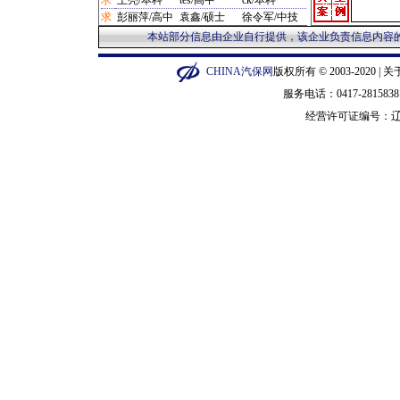
求
王亮/本科
tes/高中
ck/本科
·
保养类/杭州市 1280元
求
彭丽萍/高中
袁鑫/硕士
徐令军/中技
·
汽配管理/宁波市 1280元
·
制动台/营口市 12800元
本站部分信息由企业自行提供，该企业负责信息内容的
·
补胎机/闵行区 12800元
·
泡沫机/金华市 135元
CHINA汽保网
版权所有 © 2003-2020 |
关
·
平衡机/广州市 14000元
服务电话：0417-28158
·
修复剂/长宁区 15元
经营许可证编号：
辽
·
橡皮圈/衡水市 150元
·
套件/郑州市 150000元
·
听诊器/广州市 1550元
·
手柄/泰州市 1600元
·
汽车整车/普陀区 16000元
·
砂轮机/苏州市 1688元
·
压胎机/枣庄市 19900元
·
烙印机/徐汇区 20元
·
钳子/武汉市 200元
·
换顶机/石家庄市 20000元
·
示波器/郑州市 22000元
·
抛光机/深圳市 23元
·
硫化机/黄浦区 230000元
·
烤漆机/成都市 235000元
·
拆胎机/营口市 2400元
·
铆步机/枣庄市 2500元
·
冲铆机/枣庄市 2500元
·
套筒/赣州市 280元