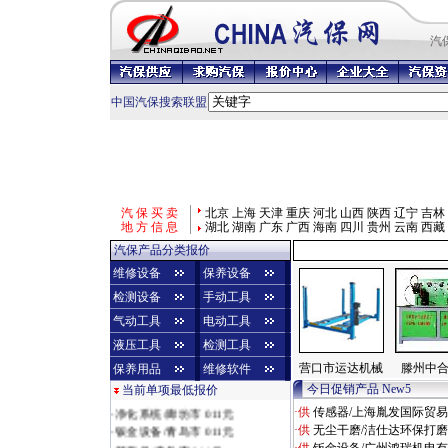
汽
中国汽保搜索联盟
汽 保 买 卖
北京
上海
天津
重庆
河北
山西
陕西
辽宁
吉林
地 方 信 息
湖北
湖南
广东
广西
海南
四川
贵州
云南
西藏
汽保产品分类报价
维修设备
保养设备
检测设备
手动工具
气动工具
电动工具
液压工具
检测工具
营口市运达机械
滕州中
保养用品
维修软件
今日促销产品 New5
当前单项最低报价
·
烤漆房/济南市 010元
·
净化系统/廊坊市 011元
·供
传感器/上海胤发国际贸
·
钣金设备/青岛市 011元
·供
无尘干磨/洁仕达环保打
·
整形机/青岛市 011元