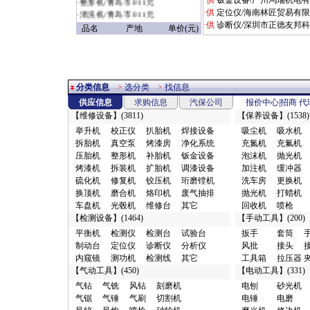
·供
钣金设备/广州鸿瑞机电
·
清洗机/青岛市 011元
·供
定位仪/海南林匠贸易有
·
充电机/青岛市 011元
·供
诊断仪/深圳市正德友邦
品名
产地
单价(元)
·
扳手/赣州市 09028元
·
定位仪/烟台市 1.18万元
·
无尘干磨/广州市 1.3元
·
其它/浦东新区
1.37953518729114E19元
分类信息
>
选分类
>
找信息
·
电磨/郑州市 1.8元
供应信息
求购信息
汽保公司
报价中心
|
招商
代
·
焊接设备/郑州市 1.8元
【
维修设备
】(3811)
【
保养设备
】(1538)
·
喷枪/郑州市 1.8元
举升机
校正仪
扒胎机
焊接设备
吸尘机
吸水机
·
配件附件/商丘市 10元
拆胎机
真空泵
烤漆房
净化系统
充氮机
充氟机
·
电器仪表/广州市 10元
压胎机
整形机
补胎机
钣金设备
泡沫机
抛光机
·
缓冲器/郑州市 10元
烤漆机
拆装机
扩胎机
调漆设备
加注机
缓冲器
·
检漏仪/武汉市 10元
硫化机
修复机
铰压机
珩磨镗机
洗车房
更换机
·
发动机配件/廊坊市 10元
换顶机
磨合机
烙印机
废气抽排
抛光机
打蜡机
·
转向配件/广州市 10元
车盘机
光毂机
维修台
其它
回收机
喷枪
·
清洗设备/沧州市 10元
【
检测设备
】(1464)
【
手动工具
】(200)
·
传动配件/其它地区 10元
平衡机
检测仪
检测台
试验台
扳手
套筒
·
车身附件/广州市 10元
制动台
定位仪
诊断仪
分析仪
风批
接头
·
油水分离/廊坊市 10元
内窥镜
测功机
检测线
其它
工具箱
拉压器
·
风钻/廊坊市 10元
【
气动工具
】(450)
【
电动工具
】(331)
·
上光剂/东莞市 10元
·
行走配件/广州市 10元
气钻
气铣
风钻
刻磨机
电刨
砂光机
·
制动配件/广州市 10元
气锯
气锤
气刷
切割机
电锤
电磨