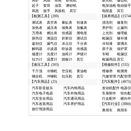
·
检测仪/丰台区 10元
风铲
风炮
喷枪
砂轮机
磨光机
修边机
·
横向件及其它/广州市 10元
起子
套筒
油泵
磨砂机
电加油枪
电动扳手
·
其它类/西安市 100元
风批
扳手
风扳机
其它
电绞盘
其它
·
汽车漆/广州市 100元
【
检测工具
】(209)
【
保养用品
】(15744
·
烟度计/和平区 100元
测试表
真空表
量缸表
转速表
清洗剂
修复剂
·
真空泵/廊坊市 100元
加热表
减压表
倾角表
加氟表
养护剂
止漏剂
·
分析仪/西青区 100元
万用表
燃比表
传感器
测电笔
上光剂
修理板
·
接头/东莞市 100元
探伤仪
测温仪
折射仪
测试仪
检漏仪
修补漆
·
试验台/西青区 100元
鉴别仪
漏气仪
冰点仪
千分表
冷却液
玻璃水
·
清洗剂/东城区 100元
解码器
示波器
听诊器
传感器
原子灰
保护罩
·
化工试剂/黄浦区 1000元
烟度计
光度计
油耗计
声级计
车蜡
检漏仪
·
汽车销售/聊城市 1000元
拉力计
温度计
踏板计
其它
检漏用品
其它
·
抽注油机/深圳市 1000元
【
液压工具
】(503)
【
维修软件
】(532)
·
润滑油/深圳市 1000元
千斤顶
冷铆机
空压机
黄油枪
维修类
检测类
·
加注机/深圳市 1000元
铆步机
冲铆机
拉压机
其它
汽修管理
汽配管理
·
商用车/闵行区 1000元
【
汽车用品
】(25)
【
汽车配件
】(4873)
·
维修台/聊城市 1000元
汽车影音娱乐
汽车内饰用品
发动机配件
电器仪
·
汽修管理/聊城市 1000元
汽车电子电器
汽车外饰用品
车身附件
转向配
·
磨光机/东莞市 10000元
汽车安全用品
汽车通讯用品
行走配件
横向件
·
解码器/成都市 10000元
汽车改装用品
汽车养护用品
【
汽车行业
】(3084)
·
举升机/济南市 10000元
旅行驾游用品
乘用车
商用车
·
千斤顶/泰州市 10000元
·
充氮机/广州市 10000元
·
接杆/泰州市 10000元
·
维修养护/闸北区 100000元