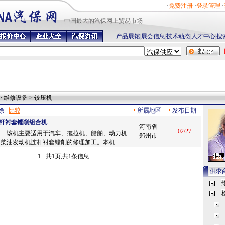
·
免费注册
·
登录管理
·
中国最
大的汽保网上贸易市场
产品展馆
|
展会信息
|
技术动态
|
人才中心
|
搜
> 维修设备 > 铰压机
除
所属地区
发布日期
4连杆衬套镗削组合机
河南省
02/27
： 该机主要适用于汽车、拖拉机、船舶、动力机
郑州市
柴油发动机连杆衬套镗削的修理加工。本机..
- 1 - 共1页,共1条信息
供求