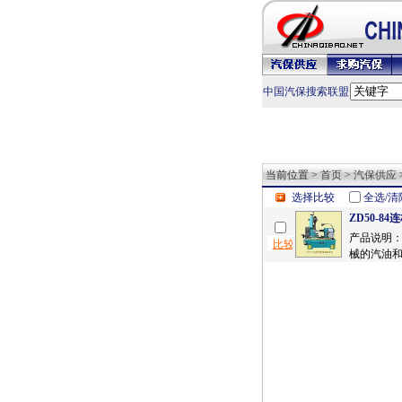
中国汽保搜索联盟
当前位置 >
首页
>
汽保供应
选择比较
全选/清
ZD50-8
产品说明
械的汽油和