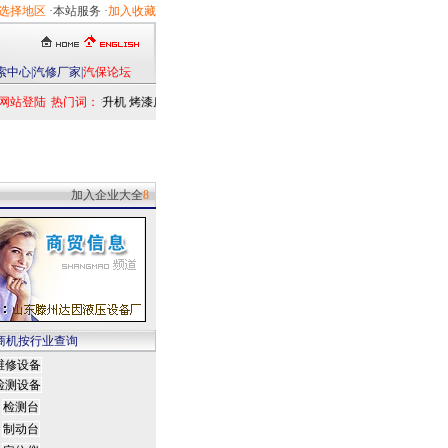
选择地区
·本站服务 ·
加入收藏
索中心
|
汽修厂家
|
汽保论坛
网站登陆
热门词：
举升机
烤漆房
扒胎机
电洗车机
清洗设备
定位仪
检测仪
乘用车
发动
加入企业大全
8
商机按行业查询