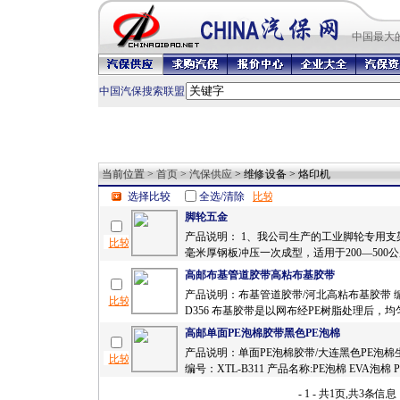
中国最
大
中国汽保搜索联盟
当前位置 >
首页
>
汽保供应
> 维修设备 > 烙印机
选择比较
全选/清除
脚轮五金
产品说明： 1、我公司生产的工业脚轮专用支
毫米厚钢板冲压一次成型，适用于200—500公
高邮布基管道胶带高粘布基胶带
产品说明：布基管道胶带/河北高粘布基胶带 编
D356 布基胶带是以网布经PE树脂处理后，均
高邮单面PE泡棉胶带黑色PE泡棉
产品说明：单面PE泡棉胶带/大连黑色PE泡
编号：XTL-B311 产品名称:PE泡棉 EVA泡棉 P
- 1 - 共1页,共3条信息