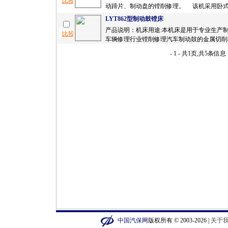
动蹄片、制动盘的镗削修理。 该机采用卧式结
LYT862型制动鼓镗床
产品说明：机床用途:本机床是用于专业生产
车辆修理行业镗削修理汽车制动鼓的金属切削机
- 1 - 共1页,共5条信息
中国汽保网
版权所有 © 2003-2026 |
关于