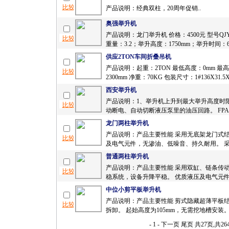
产品说明：经典双柱，20周年促销..
奥强举升机
产品说明：龙门举升机 价格：4500元 型号QJY
重量：3.2；举升高度：1750mm；举升时间：6
供应2TON车间折叠吊机
产品说明：起重：2TON 最低高度：0mm 最
2300mm 净重：70KG 包装尺寸：1#136X31.5X1
西安举升机
产品说明：1、举升机上升到最大举升高度时
动断电、自动切断液压泵里的油压回路。 FPA30
龙门两柱举升机
产品说明：产品主要性能 采用无底架龙门式结
及电气元件，无渗油、低噪音、持久耐用。 采用
普通两柱举升机
产品说明：产品主要性能 采用双缸、链条传
稳系统，设备升降平稳。 优质液压及电气元件
中位小剪平板举升机
产品说明：产品主要性能 剪式隐藏超薄平板结
拆卸。 起始高度为105mm，无需挖地槽安装。 
- 1 -
下一页
尾页
共27页,共2