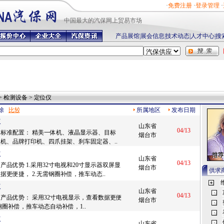
·
免费注册
·
登录管理
·
中国最
大的汽保网上贸易市场
产品展馆
|
展会信息
|
技术动态
|
人才中心
|
搜
> 检测设备 > 定位仪
除
所属地区
发布日期
仪
山东省
04/13
标准配置： 精美一体机、液晶显示器、目标
烟台市
机、品牌打印机、四爪挂架、刹车固定器、..
仪
山东省
04/13
产品优势 1.采用32寸电视和20寸显示器双屏显
烟台市
供求
据更便捷， 2.无需钢圈补偿，推车动态..
仪
山东省
04/13
产品优势： 采用32寸电视显示，查看数据更便
烟台市
钢圈补偿，推车动态自动补偿，1..
仪
山东省