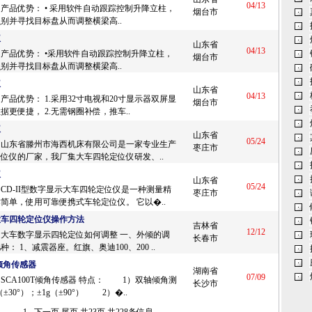
04/13
产品优势： • 采用软件自动跟踪控制升降立柱，
烟台市
别并寻找目标盘从而调整横梁高..
仪
山东省
04/13
产品优势： •采用软件自动跟踪控制升降立柱，
烟台市
别并寻找目标盘从而调整横梁高..
仪
山东省
04/13
产品优势： 1.采用32寸电视和20寸显示器双屏显
烟台市
据更便捷， 2.无需钢圈补偿，推车..
仪
山东省
05/24
：山东省滕州市海西机床有限公司是一家专业生产
枣庄市
位仪的厂家，我厂集大车四轮定位仪研发、..
仪
山东省
05/24
CD-II型数字显示大车四轮定位仪是一种测量精
枣庄市
简单，使用可靠便携式车轮定位仪。 它以�..
大车四轮定位仪操作方法
吉林省
12/12
大车数字显示四轮定位如何调整 一、外倾的调
长春市
： 1、减震器座。红旗、奥迪100、200 ..
T倾角传感器
湖南省
07/09
SCA100T倾角传感器 特点： 1）双轴倾角测
长沙市
（±30°）；±1g（±90°） 2）�..