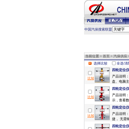
中国汽保搜索联盟
当前位置 >
首页
>
汽保供应
选择比较
全选/清
四轮定位
产品说明：
盘、电脑主
四轮定位
产品说明：
示，查看数
四轮定位
产品说明：
捷， 无需
四轮定位