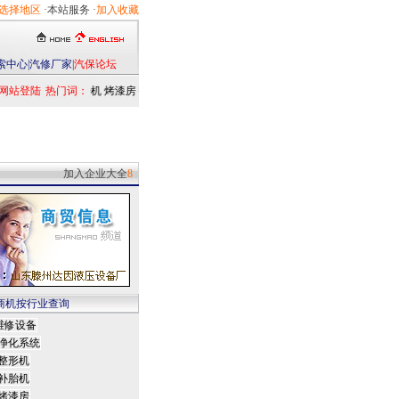
选择地区
·本站服务 ·
加入收藏
索中心
|
汽修厂家
|
汽保论坛
网站登陆
热门词：
举升机
烤漆房
扒胎机
电洗车机
清洗设备
定位仪
检测仪
乘用车
发动机
加入企业大全
8
商机按行业查询