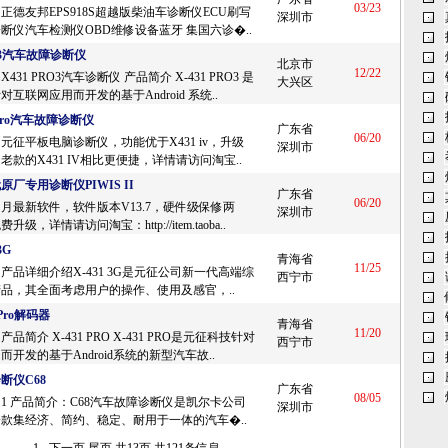
03/23
正德友邦EPS918S超越版柴油车诊断仪ECU刷写
深圳市
断仪汽车检测仪OBD维修设备蓝牙 集国六诊�..
RO3汽车故障诊断仪
北京市
12/22
431 PRO3汽车诊断仪 产品简介 X-431 PRO3 是
大兴区
互联网应用而开发的基于Android 系统..
pro汽车故障诊断仪
广东省
06/20
元征平板电脑诊断仪，功能优于X431 iv，升级
深圳市
老款的X431 IV相比更便捷，详情请访问淘宝..
厂专用诊断仪PIWIS II
广东省
06/20
月最新软件，软件版本V13.7，硬件级保修两
深圳市
级，详情请访问淘宝：http://item.taoba..
3G
青海省
11/25
产品详细介绍X-431 3G是元征公司新一代高端综
西宁市
品，其全面考虑用户的操作、使用及感官，..
Pro解码器
青海省
11/20
品简介 X-431 PRO X-431 PRO是元征科技针对
西宁市
开发的基于Android系统的新型汽车故..
断仪C68
广东省
08/05
1 产品简介：C68汽车故障诊断仪是凯尔卡公司
深圳市
款集经济、简约、稳定、耐用于一体的汽车�..