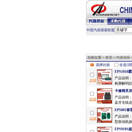
中国汽保搜索联盟
当前位置 >
首页
>
汽保供应
选择比较
全选/清
EPS10
产品说明：
检测解码仪
卡修精灵
产品说明
蓝牙无线连
EPS001
产品说明：
型发动机故
EPS918