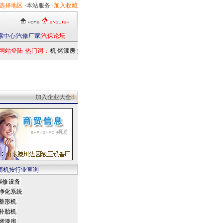
选择地区
·本站服务 ·
加入收藏
索中心
|
汽修厂家
|
汽保论坛
网站登陆
热门词：
举升机
烤漆房
扒胎机
电洗车机
清洗设备
定位仪
检测仪
乘用车
发动机
加入企业大全
8
商机按行业查询