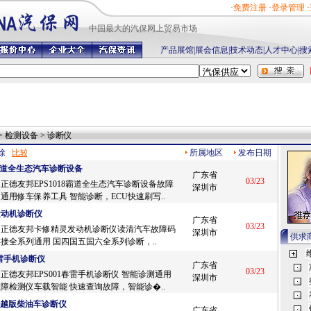
·
免费注册
·
登录管理
·
中国最
大的汽保网上贸易市场
产品展馆
|
展会信息
|
技术动态
|
人才中心
|
搜
> 检测设备 > 诊断仪
除
所属地区
发布日期
18霸道全生态汽车诊断设备
广东省
03/23
正德友邦EPS1018霸道全生态汽车诊断设备故障
深圳市
通用修车保养工具 智能诊断，ECU快速刷写..
发动机诊断仪
广东省
03/23
：正德友邦卡修精灵发动机诊断仪读清汽车故障码
深圳市
供求
接全系列通用 国四国五国六全系列诊断，..
春雷手机诊断仪
广东省
03/23
正德友邦EPS001春雷手机诊断仪 智能诊测通用
深圳市
障检测仪车载智能 快速查询故障，智能诊�..
S超越版柴油车诊断仪
广东省