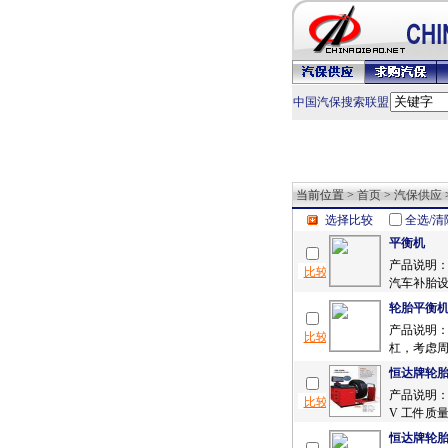
中国汽保搜索联盟
当前位置 >
首页
>
汽保供应
选择比较
全选/清
平衡机
产品说明：
汽车补胎设
轮胎平衡
产品说明
杠，考虑周
恒达牌轮胎平
产品说明：恒
V 工件质量范
恒达牌轮胎平