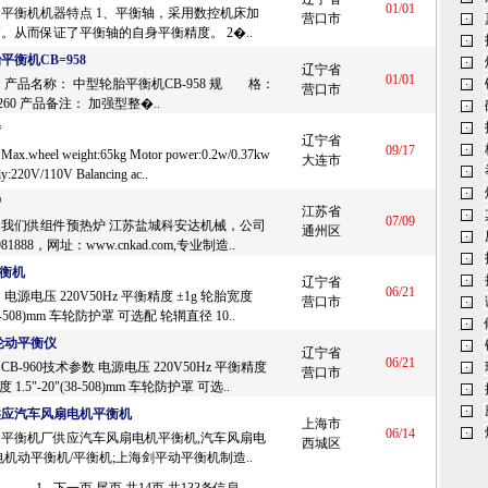
01/01
平衡机机器特点 1、平衡轴，采用数控机床加
营口市
。从而保证了平衡轴的自身平衡精度。 2�..
平衡机CB=958
辽宁省
01/01
 产品名称： 中型轮胎平衡机CB-958 规 格：
营口市
0-1260 产品备注： 加强型整�..
衡
辽宁省
09/17
wheel weight:65kg Motor power:0.2w/0.37kw
大连市
y:220V/110V Balancing ac..
炉
江苏省
07/09
我们供组件预热炉 江苏盐城科安达机械，公司
通州区
981888，网址：www.cnkad.com,专业制造..
平衡机
辽宁省
06/21
电源电压 220V50Hz 平衡精度 ±1g 轮胎宽度
营口市
(38-508)mm 车轮防护罩 可选配 轮辋直径 10..
车轮动平衡仪
辽宁省
06/21
B-960技术参数 电源电压 220V50Hz 平衡精度
营口市
 1.5"-20"(38-508)mm 车轮防护罩 可选..
供应汽车风扇电机平衡机
上海市
06/14
平衡机厂供应汽车风扇电机平衡机,汽车风扇电
西城区
电机动平衡机/平衡机;上海剑平动平衡机制造..