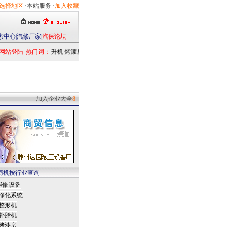
选择地区
·本站服务 ·
加入收藏
索中心
|
汽修厂家
|
汽保论坛
网站登陆
热门词：
举升机
烤漆房
扒胎机
电洗车机
清洗设备
定位仪
检测仪
乘用车
发动
加入企业大全
8
商机按行业查询