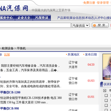
·
免费注册
·
登录管理
·
中国最
大的汽保网上贸易市场
产品展馆
|
展会信息
|
技术动态
|
人才中心
|
搜
> 检测设备 > 平衡机
除
所属地区
发布日期
辽宁省
04/20
 我部主要经销汽车维修设备，汽车清洗设备，
大连市
备，五金工具，汽车保养及美容用品，品�..
机
辽宁省
01/03
：轮胎的升降与装卸真正的轻而易举，附带保护
营口市
供求
到，安全可靠。由集成电路组成的微处理器高..
衡仪CB-1200
辽宁省
01/01
达牌全能型平衡机CB-1200技术参数 电压 380
营口市
围 150 kg 工件最大直径 1200 mm ..
衡仪CB-998
辽宁省