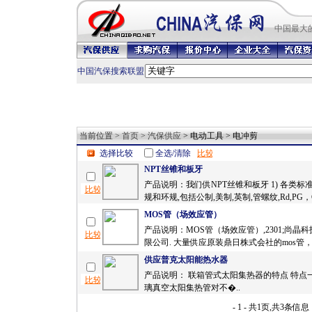
中国最
大
中国汽保搜索联盟
当前位置 >
首页
>
汽保供应
> 电动工具 > 电冲剪
选择比较
全选/清除
NPT丝锥和板牙
产品说明：我们供NPT丝锥和板牙 1) 各类标准
规和环规,包括公制,美制,英制,管螺纹,Rd,PG，G
MOS管（场效应管）
产品说明：MOS管（场效应管）,2301;尚晶
限公司. 大量供应原装鼎日株式会社的mos管，.
供应普克太阳能热水器
产品说明： 联箱管式太阳集热器的特点 特点
璃真空太阳集热管对不�..
- 1 - 共1页,共3条信息