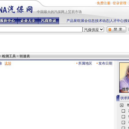
·
免费注册
·
登录管理
·
中国最
大的汽保网上贸易市场
产品展馆
|
展会信息
|
技术动态
|
人才中心
|
搜
> 检测工具 > 转速表
除
所属地区
发布日期
供求