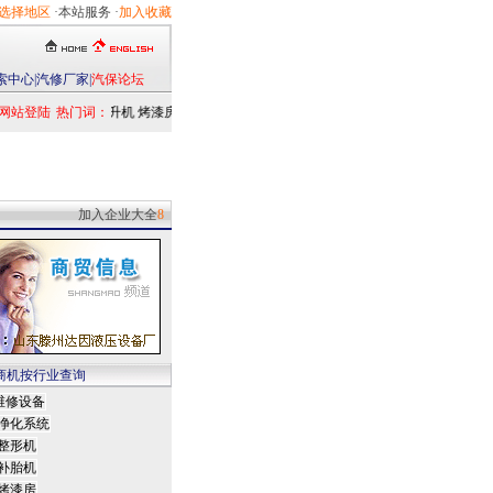
选择地区
·本站服务 ·
加入收藏
索中心
|
汽修厂家
|
汽保论坛
网站登陆
热门词：
举升机
烤漆房
扒胎机
电洗车机
清洗设备
定位仪
检测仪
乘用车
发动
加入企业大全
8
商机按行业查询