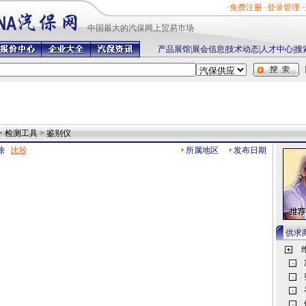
·
免费注册
·
登录管理
·
中国最
大的汽保网上贸易市场
产品展馆
|
展会信息
|
技术动态
|
人才中心
|
搜
> 检测工具 > 鉴别仪
除
所属地区
发布日期
供求