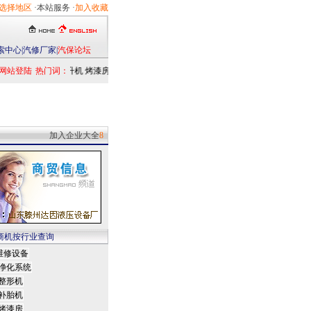
选择地区
·本站服务 ·
加入收藏
索中心
|
汽修厂家
|
汽保论坛
网站登陆
热门词：
举升机
烤漆房
扒胎机
电洗车机
清洗设备
定位仪
检测仪
乘用车
发动
加入企业大全
8
商机按行业查询