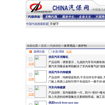
中国最
大
中国汽保搜索联盟
当前位置 >
首页
>
汽保供应
> 保养用品 > 保护剂
选择比较
全选/清除
供应汽车消毒机
产品说明：调查显示，九成的汽车车内都有病
聚汽车消毒设备帮助解决了车内有毒气的“烦恼”
供应汽车内饰镀膜
产品说明：纯树植提取的,不含任何化学成份,
门板上再蹭上皮鞋印用干布或纸巾一擦不掉.使
汽车内饰镀膜
产品说明：室内镀膜新一代，防污+密封+哑光
际上先进的硅树脂氟化元素精制而成。施工后可
供应bosch festo taco smc