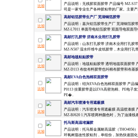
产品说明：无残胶双面胶带 产品编号 MZ-S37
司是一家专业生产各种胶粘带的厂家。主要产品
高邮铝箔胶带生产厂 芜湖铜箔胶带
产品说明：嘉兴铝箔胶带生产厂 芜湖铜箔胶带
MZ-L7011 单面导电铝箔胶带 双面导电双面导电
高邮打孔胶带 济南木业用打孔胶带
产品说明：山东打孔胶带 济南木业用打孔胶带
MZ-N507 湿水纤维牛皮纸胶带，木业用打孔带
高邮地毯粘贴胶带
产品说明：地毯粘贴胶带 透明地毯双面胶带 
MZ-D113 布纹布料胶带也叫棉布胶带和布基胶
高邮EVA白色泡棉双面胶带
产品说明：绍兴EVA白色泡棉双面胶带 产品编号
P0113 挂重胶带是以EVA高密泡棉、PE电子
PE�..
高邮汽车喷漆专用遮蔽膜
产品说明：汽车喷漆专用遮蔽膜 高温喷漆膜 
MZ-BJ620 1.汽车喷两种颜色时，为了油漆线条
托马斯高温堵漏胶
产品说明：托马斯金属耐高温胶（THO4056） 
环氧树脂改性胶粘剂，单组份，加热快速固化，