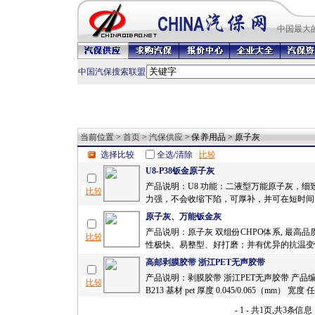
中国最
大
中国汽保搜索联盟
当前位置 >
首页
>
汽保供应
> 保养用品 > 原子灰
选择比较
全选/清除
U8-P38钣金原子灰
产品说明：U8 功能：二液型万能原子灰，细
力强，不会收缩下陷，可厚补，并可在短时间内
原子灰、万能钣金灰
产品说明：原子灰 双组份CHPO体系, 最高品
性极快、易整型、好打磨；并有优异的抗温变性
高邮剥膜胶带 浙江PET无声胶带
产品说明：剥膜胶带 浙江PET无声胶带 产品编
B213 基材 pet 厚度 0.045/0.065（mm） 宽度 
- 1 - 共1页,共3条信息