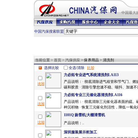
中国最
大
中国汽保搜索联盟
当前位置 >
首页
>
汽保供应
> 保养用品 > 清洗剂
选择比较
全选/清除
力必拓专业进气系统清洗剂LA113
产品说明：· 彻底清除进气歧管和节气门、燃
碳和胶质 · 清除引擎怠速不稳、喘抖、加速不良
力必拓专业三元催化器清洗剂LA116
产品说明：· 彻底清除三元催化器表面的硫、
种沉积物 · 恢复三元催化剂活性，降低一氧化碳
1101Q 扬雪机|大棚清雪机
产品说明：..
深圳服装展示柜加工