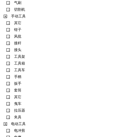
气刷
切割机
手动工具
其它
钳子
风批
接杆
接头
工具架
工具箱
工具车
手柄
扳手
套筒
其它
曳车
拉压器
夹具
电动工具
电冲剪