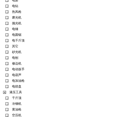
电磨
电钻
热风枪
磨光机
抛光机
电锤
电圆锯
电千斤顶
其它
砂光机
电刨
修边机
电动扳手
电葫芦
电加油枪
电绞盘
液压工具
千斤顶
冷铆机
黄油枪
空压机