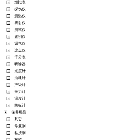
燃比表
探伤仪
测温仪
折射仪
测试仪
鉴别仪
漏气仪
冰点仪
千分表
听诊器
光度计
油耗计
声级计
拉力计
温度计
踏板计
保养用品
其它
修复剂
粘接剂
车蜡