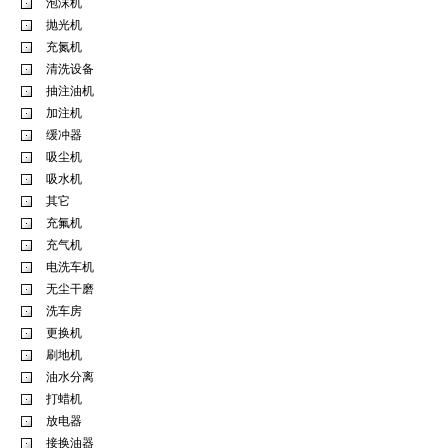
泡沫机
抛光机
充氮机
清洗设备
抽注油机
加注机
缓冲器
吸尘机
吸水机
其它
充氟机
充气机
电洗车机
无尘干磨
洗车房
更换机
刷地机
油水分离
打蜡机
放电器
接换油器