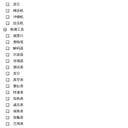
其它
铆步机
冲铆机
拉压机
检测工具
烟度计
测电笔
解码器
示波器
传感器
测试表
其它
真空表
量缸表
转速表
加热表
减压表
倾角表
加氟表
万用表