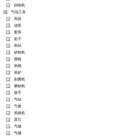
回收机
气动工具
风批
油泵
套筒
起子
风钻
砂轮机
喷枪
风炮
风铲
刻磨机
磨砂机
扳手
气钻
气铣
风扳机
其它
气锯
气锤