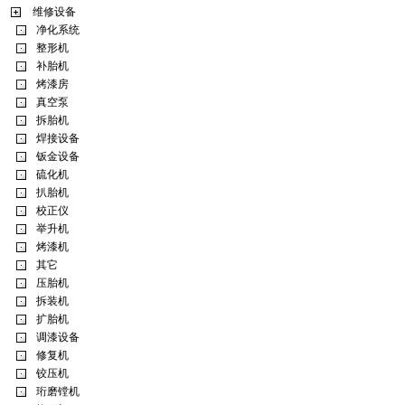
维修设备
净化系统
整形机
补胎机
烤漆房
真空泵
拆胎机
焊接设备
钣金设备
硫化机
扒胎机
校正仪
举升机
烤漆机
其它
压胎机
拆装机
扩胎机
调漆设备
修复机
铰压机
珩磨镗机