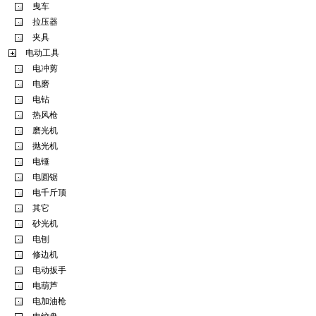
曳车
拉压器
夹具
电动工具
电冲剪
电磨
电钻
热风枪
磨光机
抛光机
电锤
电圆锯
电千斤顶
其它
砂光机
电刨
修边机
电动扳手
电葫芦
电加油枪