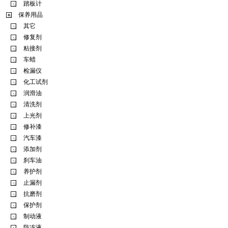
踏板计
保养用品
其它
修复剂
粘接剂
车蜡
检漏仪
化工试剂
润滑油
清洗剂
上光剂
修补漆
汽车漆
添加剂
刹车油
养护剂
止漏剂
抗磨剂
保护剂
制动液
防冻液