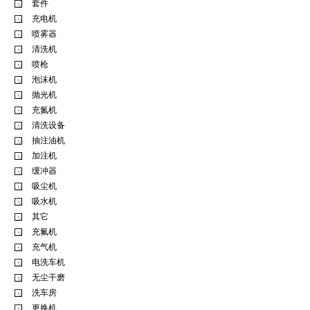
套件
充电机
喷雾器
清洗机
喷枪
泡沫机
抛光机
充氮机
清洗设备
抽注油机
加注机
缓冲器
吸尘机
吸水机
其它
充氟机
充气机
电洗车机
无尘干磨
洗车房
更换机