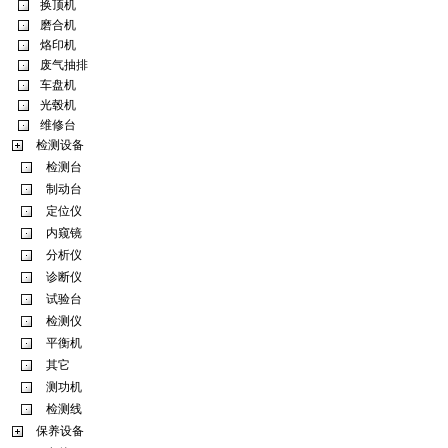
换顶机
磨合机
烙印机
废气抽排
车盘机
光毂机
维修台
检测设备
检测台
制动台
定位仪
内窥镜
分析仪
诊断仪
试验台
检测仪
平衡机
其它
测功机
检测线
保养设备