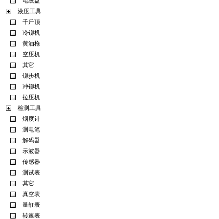
电绞盘
液压工具
千斤顶
冷铆机
黄油枪
空压机
其它
铆步机
冲铆机
拉压机
检测工具
烟度计
测电笔
解码器
示波器
传感器
测试表
其它
真空表
量缸表
转速表