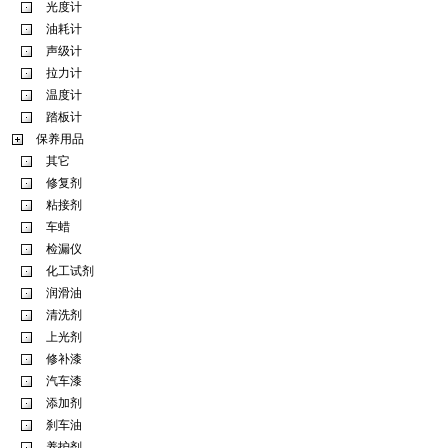
光度计
油耗计
声级计
拉力计
温度计
踏板计
保养用品
其它
修复剂
粘接剂
车蜡
检漏仪
化工试剂
润滑油
清洗剂
上光剂
修补漆
汽车漆
添加剂
刹车油
养护剂