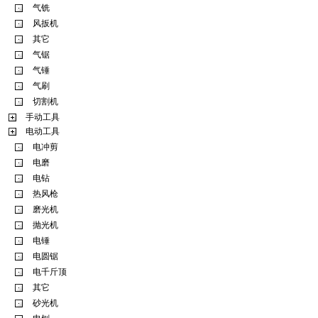
气铣
风扳机
其它
气锯
气锤
气刷
切割机
手动工具
电动工具
电冲剪
电磨
电钻
热风枪
磨光机
抛光机
电锤
电圆锯
电千斤顶
其它
砂光机