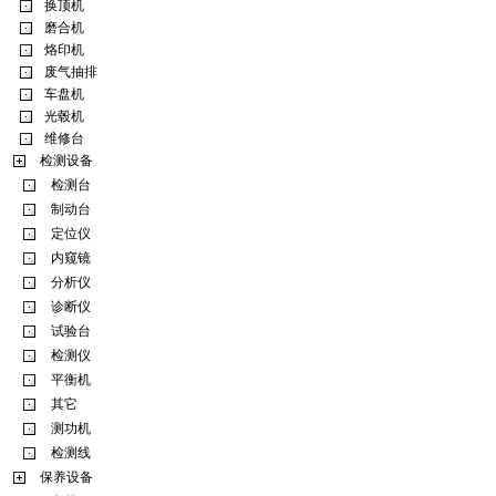
换顶机
磨合机
烙印机
废气抽排
车盘机
光毂机
维修台
检测设备
检测台
制动台
定位仪
内窥镜
分析仪
诊断仪
试验台
检测仪
平衡机
其它
测功机
检测线
保养设备