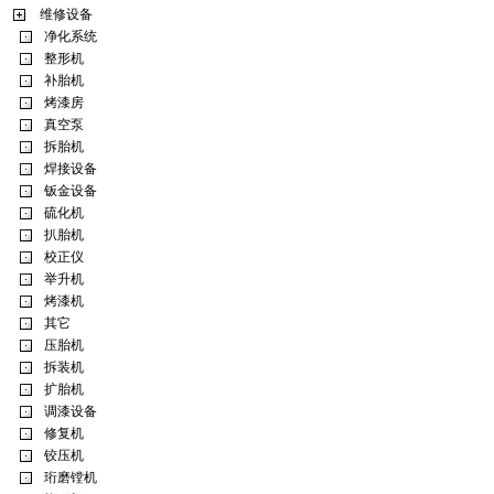
维修设备
净化系统
整形机
补胎机
烤漆房
真空泵
拆胎机
焊接设备
钣金设备
硫化机
扒胎机
校正仪
举升机
烤漆机
其它
压胎机
拆装机
扩胎机
调漆设备
修复机
铰压机
珩磨镗机