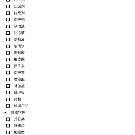
止漏剂
抗磨剂
保护剂
制动液
防冻液
冷却液
玻璃水
密封胶
橡皮圈
原子灰
保护罩
喷漆服
补胎品
修理板
封釉
检漏用品
维修软件
其它类
维修类
检测类