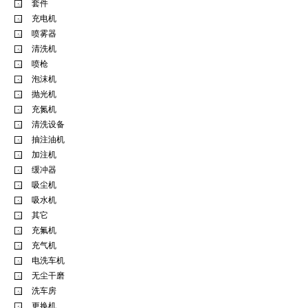
套件
充电机
喷雾器
清洗机
喷枪
泡沫机
抛光机
充氮机
清洗设备
抽注油机
加注机
缓冲器
吸尘机
吸水机
其它
充氟机
充气机
电洗车机
无尘干磨
洗车房
更换机