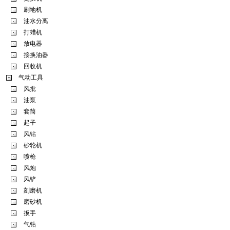
刷地机
油水分离
打蜡机
放电器
接换油器
回收机
气动工具
风批
油泵
套筒
起子
风钻
砂轮机
喷枪
风炮
风铲
刻磨机
磨砂机
扳手
气钻