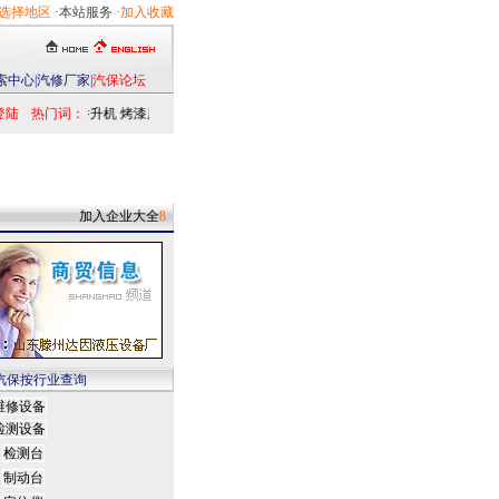
选择地区
·本站服务 ·
加入收藏
索中心
|
汽修厂家
|
汽保论坛
登陆
热门词：
举升机
烤漆房
扒胎机
电洗车机
清洗设备
定位仪
检测仪
乘用车
发动机
加入企业大全
8
汽保按行业查询