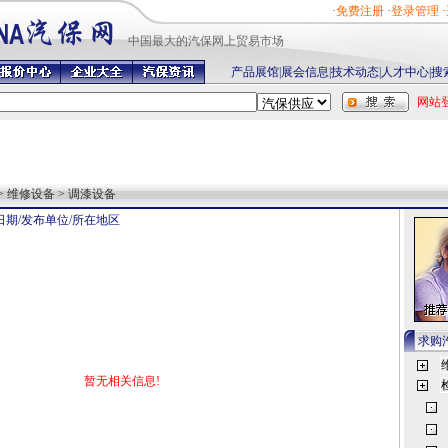
·
免费注册
·
登录管理
·
中国最
大的汽保网上贸易市场
产品展馆
|
展会信息
|
技术动态
|
人才中心
|
搜
网站
> 维修设备 > 调漆设备
日期/发布单位/所在地区
求购
暂无相关信息!