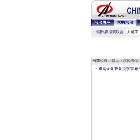
中国汽保搜索联盟
当前位置 >
首页
>
求购汽保
求购设备/设备类别/发布