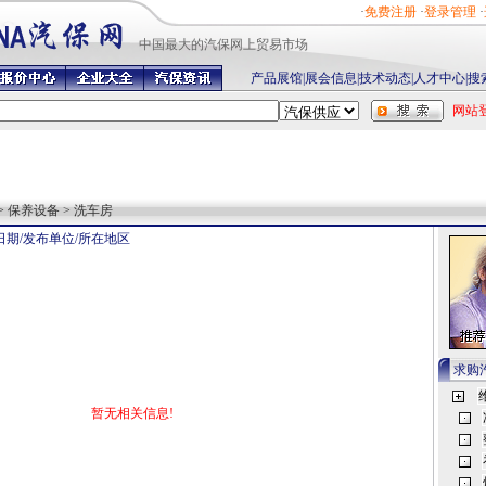
·
免费注册
·
登录管理
·
中国最
大的汽保网上贸易市场
产品展馆
|
展会信息
|
技术动态
|
人才中心
|
搜
网站
> 保养设备 > 洗车房
日期/发布单位/所在地区
求购
暂无相关信息!