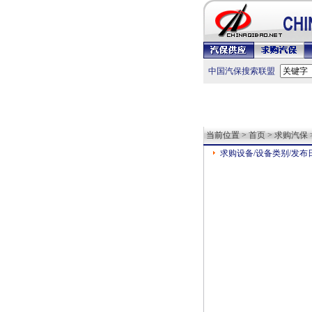
中国汽保搜索联盟
当前位置 >
首页
>
求购汽保
求购设备/设备类别/发布