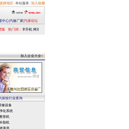
选择地区
·本站服务 ·
加入收藏
索中心
|
汽修厂家
|
汽保论坛
登陆
热门词：
举升机
烤漆房
扒胎机
电洗车机
清洗设备
定位仪
检测仪
乘用车
发动机
加入企业大全
8
汽保按行业查询