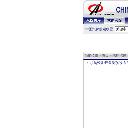
中国汽保搜索联盟
当前位置 >
首页
>
求购汽保
求购设备/设备类别/发布