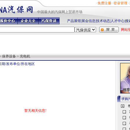
·
免费注册
·
登录管理
·
中国最
大的汽保网上贸易市场
产品展馆
|
展会信息
|
技术动态
|
人才中心
|
搜
网站
> 保养设备 > 充电机
日期/发布单位/所在地区
求购
暂无相关信息!