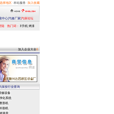
选择地区
·本站服务 ·
加入收藏
索中心
|
汽修厂家
|
汽保论坛
登陆
热门词：
举升机
烤漆房
扒胎机
电洗车机
清洗设备
定位仪
检测仪
乘用车
发动机
加入企业大全
8
汽保按行业查询