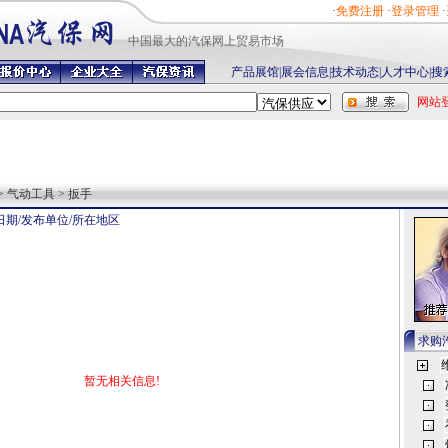
·
免费注册
·
登录管理
·
中国最
大的汽保网上贸易市场
产品展馆
|
展会信息
|
技术动态
|
人才中心
|
搜
网站
> 气动工具 > 扳手
日期/发布单位/所在地区
求购
暂无相关信息!