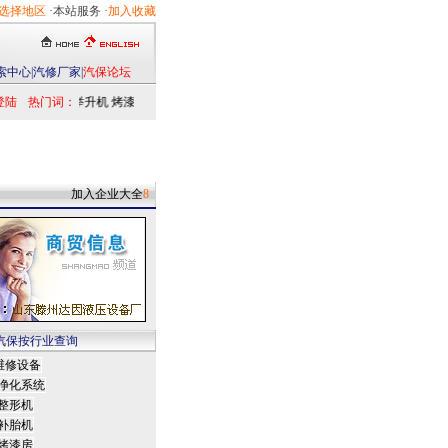
选择地区
·本站服务 ·
加入收藏
索中心
|
汽修厂家
|
汽保论坛
登陆
热门词：
举升机
烤漆房
扒胎机
电洗车机
清洗设备
定位仪
检测仪
乘用车
发动机
加入企业大全
8
汽保按行业查询