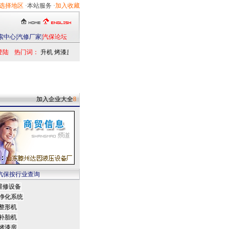
选择地区
·本站服务 ·
加入收藏
索中心
|
汽修厂家
|
汽保论坛
登陆
热门词：
举升机
烤漆房
扒胎机
电洗车机
清洗设备
定位仪
检测仪
乘用车
发动机
加入企业大全
8
汽保按行业查询