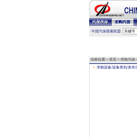
中国汽保搜索联盟
当前位置 >
首页
>
求购汽保
求购设备/设备类别/发布