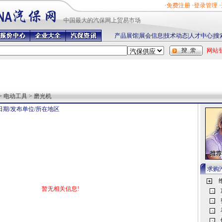
·
免费注册
·
登录管理
·
中国最
大的汽保网上贸易市场
产品展馆
|
展会信息
|
技术动态
|
人才中心
|
搜
网站
> 电动工具 > 磨光机
日期/发布单位/所在地区
求购
暂无相关信息!