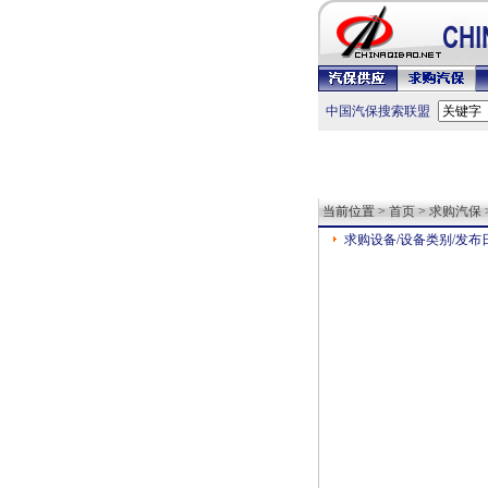
中国汽保搜索联盟
当前位置 >
首页
>
求购汽保
求购设备/设备类别/发布