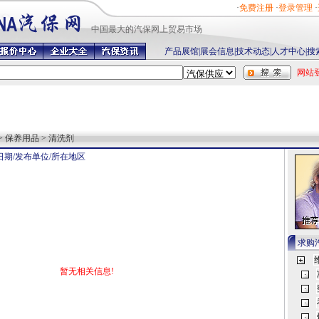
·
免费注册
·
登录管理
·
中国最
大的汽保网上贸易市场
产品展馆
|
展会信息
|
技术动态
|
人才中心
|
搜
网站
> 保养用品 > 清洗剂
日期/发布单位/所在地区
求购
暂无相关信息!