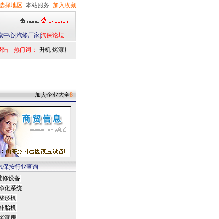
选择地区
·本站服务 ·
加入收藏
索中心
|
汽修厂家
|
汽保论坛
登陆
热门词：
举升机
烤漆房
扒胎机
电洗车机
清洗设备
定位仪
检测仪
乘用车
发动机
加入企业大全
8
汽保按行业查询