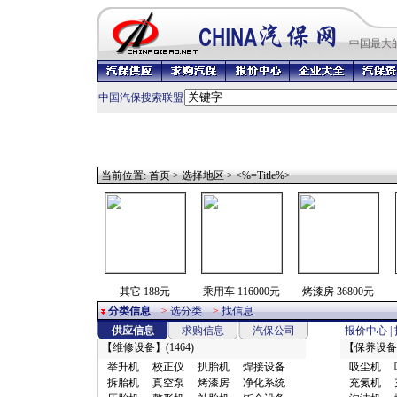
中国最
大
中国汽保搜索联盟
当前位置:
首页
>
选择地区
> <%=Title%>
其它 188元
乘用车 116000元
烤漆房 36800元
分类信息
>
选分类
>
找信息
供应信息
求购信息
汽保公司
报价中心
|
【
维修设备
】(1464)
【
保养设备
举升机
校正仪
扒胎机
焊接设备
吸尘机
拆胎机
真空泵
烤漆房
净化系统
充氮机