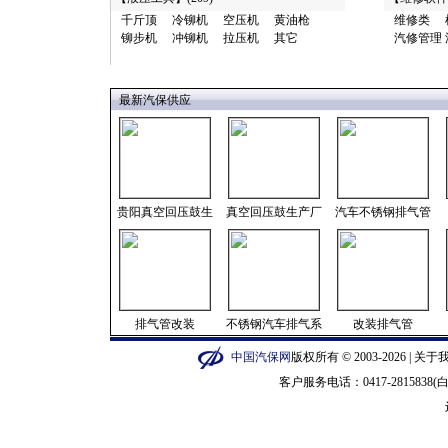
千斤顶
冷铆机
空压机
黄油枪
维修类
铆步机
冲铆机
拉压机
其它
汽修管理
最新汽保供应
贵阳真空回压鼓生
真空回压鼓生产厂
汽车不锈钢排气管
排气管改装
不锈钢汽车排气系
改装排气管
中国汽保网
版权所有 © 2003-2026 |
关于
客户服务电话：0417-2815838(