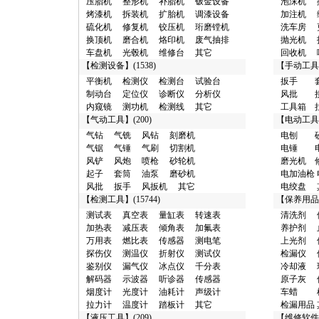
压胎机
整形机
补胎机
钣金设备
泡沫机
烤漆机
拆装机
扩胎机
调漆设备
加注机
硫化机
修复机
铰压机
珩磨镗机
洗车房
换顶机
磨合机
烙印机
废气抽排
抛光机
车盘机
光毂机
维修台
其它
回收机
【
检测设备
】(1538)
【
手动工具
平衡机
检测仪
检测台
试验台
扳手
制动台
定位仪
诊断仪
分析仪
风批
内窥镜
测功机
检测线
其它
工具箱
【
气动工具
】(200)
【
电动工具
气钻
气铣
风钻
刻磨机
电刨
气锯
气锤
气刷
切割机
电锤
风铲
风炮
喷枪
砂轮机
磨光机
起子
套筒
油泵
磨砂机
电加油枪
风批
扳手
风扳机
其它
电绞盘
【
检测工具
】(15744)
【
保养用品
测试表
真空表
量缸表
转速表
清洗剂
加热表
减压表
倾角表
加氟表
养护剂
万用表
燃比表
传感器
测电笔
上光剂
探伤仪
测温仪
折射仪
测试仪
检漏仪
鉴别仪
漏气仪
冰点仪
千分表
冷却液
解码器
示波器
听诊器
传感器
原子灰
烟度计
光度计
油耗计
声级计
车蜡
拉力计
温度计
踏板计
其它
检漏用品
【
液压工具
】(209)
【
维修软件