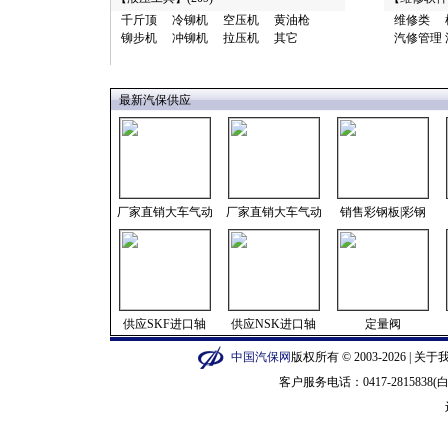
千斤顶
冷铆机
空压机
黄油枪
维修类
铆步机
冲铆机
拉压机
其它
汽修管理
最新汽保供应
厂家直销大车气动
厂家直销大车气动
销售彩钢板|彩钢
供应SKF进口轴
供应NSK进口轴
定量阀
中国汽保网
版权所有 © 2003-2026 |
关于
客户服务电话：0417-2815838(