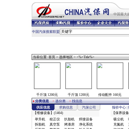
中国最
大
中国汽保搜索联盟
当前位置:
首页
>
选择地区
> <%=Title%>
千斤顶 1200元
千斤顶 1200元
传动配件 160元
分类信息
>
选分类
>
找信息
供应信息
求购信息
汽保公司
报价中心
|
【
维修设备
】(1464)
【
保养设备
举升机
校正仪
扒胎机
焊接设备
吸尘机
拆胎机
真空泵
烤漆房
净化系统
充氮机