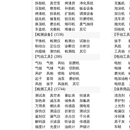
拆胎机
真空泵
烤漆房
净化系统
充氮机
压胎机
整形机
补胎机
钣金设备
泡沫机
烤漆机
拆装机
扩胎机
调漆设备
加注机
硫化机
修复机
铰压机
珩磨镗机
洗车房
换顶机
磨合机
烙印机
废气抽排
抛光机
车盘机
光毂机
维修台
其它
回收机
【
检测设备
】(1538)
【
手动工具
平衡机
检测仪
检测台
试验台
扳手
制动台
定位仪
诊断仪
分析仪
风批
内窥镜
测功机
检测线
其它
工具箱
【
气动工具
】(200)
【
电动工具
气钻
气铣
风钻
刻磨机
电刨
气锯
气锤
气刷
切割机
电锤
风铲
风炮
喷枪
砂轮机
磨光机
起子
套筒
油泵
磨砂机
电加油枪
风批
扳手
风扳机
其它
电绞盘
【
检测工具
】(15744)
【
保养用品
测试表
真空表
量缸表
转速表
清洗剂
加热表
减压表
倾角表
加氟表
养护剂
万用表
燃比表
传感器
测电笔
上光剂
探伤仪
测温仪
折射仪
测试仪
检漏仪
鉴别仪
漏气仪
冰点仪
千分表
冷却液
解码器
示波器
听诊器
传感器
原子灰
烟度计
光度计
油耗计
声级计
车蜡