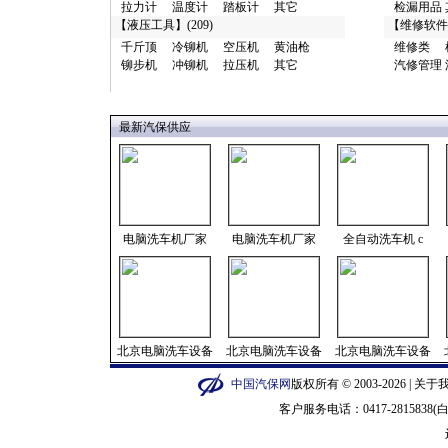
拉力计
温度计
踏板计
其它
检漏用品
【
液压工具
】(209)
【
维修软件
千斤顶
冷铆机
空压机
黄油枪
维修类
铆步机
冲铆机
拉压机
其它
汽修管理
最新汽保供应
电脑洗车机厂家
电脑洗车机厂家
全自动洗车机 c
北京电脑洗车设备
北京电脑洗车设备
北京电脑洗车设备
中国汽保网
版权所有 © 2003-2026 |
关于
客户服务电话：0417-2815838(