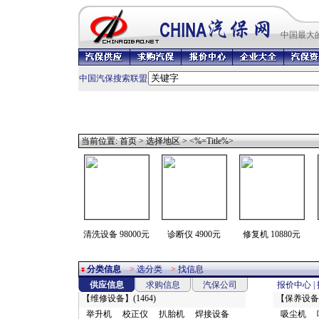
中国最
大
中国汽保搜索联盟
当前位置:
首页
>
选择地区
> <%=Title%>
清洗设备 98000元
诊断仪 4900元
修复机 10880元
分类信息
>
选分类
>
找信息
供应信息
求购信息
汽保公司
报价中心
|
【
维修设备
】(1464)
【
保养设备
举升机
校正仪
扒胎机
焊接设备
吸尘机