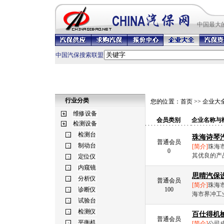
中国最
大
中国汽保搜索联盟
行业分类
您的位置：
首页
>>
企业大
会员类别
企业名称与
珠海诗琴
普通会员
[简介]
珠海
0
其优良的产
思晴汽保
普通会员
[简介]
珠海
100
海市界冲工
百仕得机
普通会员
[简介]
公司