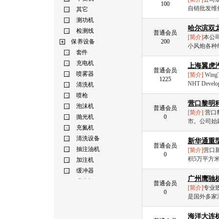
100
自销批发维
哈尔滨双
普通会员
[简介]
本公
200
小风炮各种
上海翼虎
普通会员
[简介]
WingTi
1225
NHT Developm
营口黎明
普通会员
[简介]
营口
0
市。公司始建
新华通重
普通会员
[简介]
营口
0
积5万平方
广州鹰驰
普通会员
[简介]
专业
0
是国外多家
海洋大连