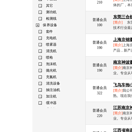
210
体的厂，本
东莞三合
普通会员
[简介]
东莞
100
技术行业最
上海京锦
普通会员
[简介]
上海
190
产品，新产
南京神波
普通会员
[简介]
南京
190
业。专业从
飞鸟车饰(
普通会员
[简介]
我公
322
熟。现在我
江苏南京
普通会员
[简介]
南京
220
业。专业从
江西省南