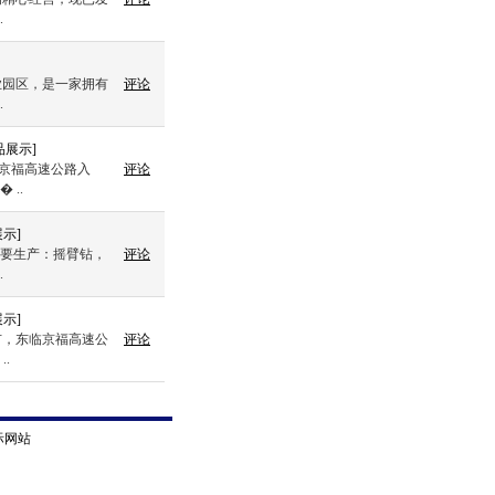
.
业园区，是一家拥有
评论
.
品展示
]
临京福高速公路入
评论
..
展示
]
）主要生产：摇臂钻，
评论
.
展示
]
市，东临京福高速公
评论
.
际网站