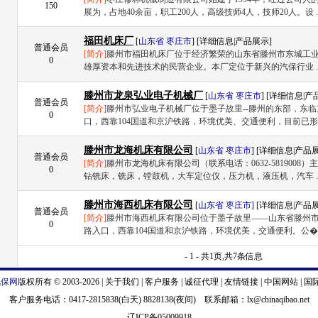
150
展为，占地40余亩，职工200人，高级技师4人，技师20人。设 .
福田机床厂
[
山东省
枣庄市
] [
详细信息
|
产品展示
]
普通会员
[简介]
滕州市福田机床厂位于经济繁荣的山东省滕州市东城工
0
雄厚资本和先进技术的民营企业。本厂定位于新兴的汽保行业 .
滕州市龙泉弘业电子机械厂
[
山东省
枣庄市
] [
详细信息
|
产
普通会员
[简介]
滕州市弘业电子机械厂位于墨子故里--滕州的东部，东
0
口，西靠104国道和京沪铁路，环境优美、交通便利，目前已形� 
滕州市龙海机床有限公司
[
山东省
枣庄市
] [
详细信息
|
产品
普通会员
[简介]
滕州市龙海机床有限公司（联系电话：0632-5819008
0
钻铣床，铣床，镗鼓机，大车定位仪，压力机，液压机，汽车 .
滕州市海西机床有限公司
[
山东省
枣庄市
] [
详细信息
|
产品
普通会员
[简介]
滕州市海西机床有限公司位于墨子故里——山东省滕州
0
路入口，西靠104国道和京沪铁路，环境优美，交通便利。公� .
- 1 - 共1页,共7条信息
汽保网
版权所有 © 2003-2026 |
关于我们
|
客户服务
|
诚征代理
|
友情链接
|
中国网站
|
国
客户服务电话：0417-2815838(白天) 8828138(夜间) 联系邮箱：
lx@chinaqibao.net
辽ICP备05009918