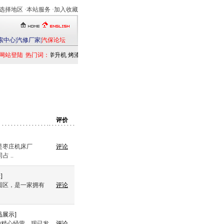
选择地区
·本站服务 ·
加入收藏
索中心
|
汽修厂家
|
汽保论坛
网站登陆
热门词：
举升机
烤漆房
扒胎机
电洗车机
清洗设备
定位仪
检测仪
乘用车
发
评价
是枣庄机床厂
评论
 ..
示
]
圆区，是一家拥有
评论
品展示
]
的精心经营，现已发
评论