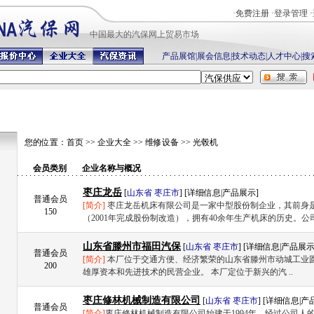
·
免费注册
·
登录管理
·
中国最
大的汽保网上贸易市场
产品展馆
|
展会信息
|
技术动态
|
人才中心
|
搜
您的位置：
首页
>>
企业大全
>>
维修设备
>>
光毂机
会员类别
企业名称与概况
枣庄龙岳
[
山东省
枣庄市
] [
详细信息
|
产品展示
]
普通会员
[简介]
枣庄龙岳机床有限公司是一家中型股份制企业，其前身
150
（2001年完成股份制改造），拥有40余年生产机床的历史。公司占
山东省滕州市福田汽保
[
山东省
枣庄市
] [
详细信息
|
产品展
普通会员
[简介]
本厂位于交通方便、经济繁荣的山东省滕州市动城工业
200
雄厚资本和先进技术的民营企业。 本厂定位于新兴的汽 ..
枣庄修林机械制造有限公司
[
山东省
枣庄市
] [
详细信息
|
产
普通会员
[简介]
枣庄修林机械制造有限公司始建于1994年，经过公司人