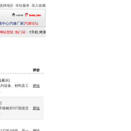
选择地区
·本站服务 ·
加入收藏
索中心
|
汽修厂家
|
汽保论坛
网站登陆
热门词：
举升机
烤漆房
扒胎机
电洗车机
清洗设备
定位仪
检测仪
乘用车
发
评价
品展示
]
系列设备、材料及工
评论
.
示
]
平路毗邻107国道交
评论
.
7号168号，是一
评论