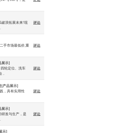
风破浪拓展未来!现
评论
.
二手市场最低价,重
评论
品展示
]
、四轮定位、洗车
评论
..
息
|
产品展示
]
实践，具有实用性
评论
品展示
]
的研发与生产，是
评论
.
展示
]