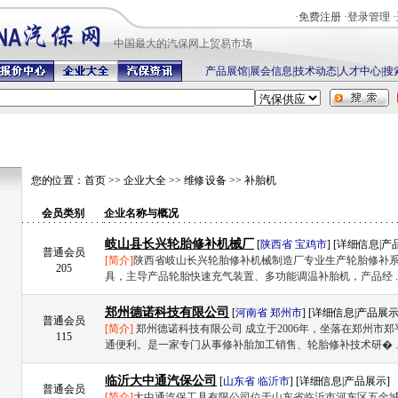
·
免费注册
·
登录管理
·
中国最
大的汽保网上贸易市场
产品展馆
|
展会信息
|
技术动态
|
人才中心
|
搜
您的位置：
首页
>>
企业大全
>>
维修设备
>>
补胎机
会员类别
企业名称与概况
岐山县长兴轮胎修补机械厂
[
陕西省
宝鸡市
] [
详细信息
|
产
普通会员
[简介]
陕西省岐山长兴轮胎修补机械制造厂专业生产轮胎修补
205
具，主导产品轮胎快速充气装置、多功能调温补胎机，产品经 .
郑州德诺科技有限公司
[
河南省
郑州市
] [
详细信息
|
产品展
普通会员
[简介]
郑州德诺科技有限公司 成立于2006年，坐落在郑州市郑
115
通便利。是一家专门从事修补胎加工销售、轮胎修补技术研� .
临沂大中通汽保公司
[
山东省
临沂市
] [
详细信息
|
产品展示
]
普通会员
[简介]
大中通汽保工具有限公司位于山东省临沂市河东区五金城14