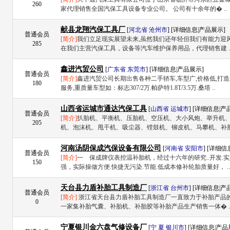
260
家代理销售全国汽保工具设备专业公司。 公司有十余年的� ..
献县龙翔汽保工具厂
[
河北省
沧州市
] [
详细信息
|
产品展示
]
普通会员
[简介]
我们立足现实展望未来,虽然我们还年轻但我们有能力迎
285
在我们主营汽保工具，设备等汽车维护保养用品，代理销售建 .
鑫进汽贸公司
[
广东省
东莞市
] [
详细信息
|
产品展示
]
普通会员
[简介]
鑫进汽贸公司长期出售各种二手轿车,车型广,价格低,打造
180
服务,重质量车型如：标志307/2万.帕萨特1.8T/3.5万.桑塔 ..
山西省运城市通达汽保工具
[
山西省
运城市
] [
详细信息
|
产
普通会员
[简介]
扒胎机、平衡机、压胎机、空压机、大小风炮、举升机
205
机、泡沫机、甩干机、吸尘器、镗鼓机、铆皮机、马攀机、补胎 
河南汤阴保成汽保设备有限公司
[
河南省
安阳市
] [
详细信
普通会员
[简介]
一 保成牌仪表控温补胎机，经过十六年的研究..开发.
150
强，实际操做方便.快捷无污染.节能.低成本修补轮胎质量好， ..
天台县力盾补胎工具制造厂
[
浙江省
台州市
] [
详细信息
|
产
普通会员
[简介]
浙江省天台县力盾补胎工具制造厂一直致力于补胎产品
0
一家集补胎气囊、补胎机、补胎胶等补胎产品生产销售一体� .
宁夏银川金六盘气修设备厂
[
宁 夏
银川市
] [
详细信息
|
产品