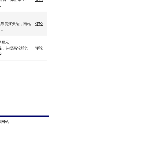
.
北靠黄河天险，南临
评论
.
品展示
]
前提，从提高轮胎的
评论
..
际网站