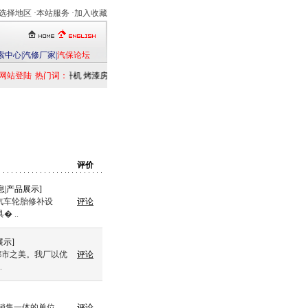
选择地区
·本站服务 ·
加入收藏
索中心
|
汽修厂家
|
汽保论坛
网站登陆
热门词：
举升机
烤漆房
扒胎机
电洗车机
清洗设备
定位仪
检测仪
乘用车
发动
评价
息
|
产品展示
]
汽车轮胎修补设
评论
 ..
展示
]
都市之美。我厂以优
评论
.
，销售一体的单位。
评论