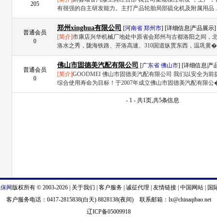
205
有很强的自主研发能力。主打产品轮胎局部硫化机及附属用品 .
郑州xinghua有限公司
[
河南省
郑州市
] [
详细信息
|
产品展示
]
普通会员
[简介]
市康店兴华机械厂地处中原省会郑州与古都洛阳之间，
0
洛水之秀，陇海铁路、开洛高速、310国道纵贯东西，温巩黄� .
佛山市固德美汽配有限公司
[
广东省
佛山市
] [
详细信息
|
产
普通会员
[简介]
GOODMEI 佛山市固德美汽配有限公司 我们以安全为
0
综合使用寿命为目标！于2007年成立佛山市固德美汽配有限公� 
- 1 - 共1页,共5条信息
汽保网
版权所有 © 2003-2026 |
关于我们
|
客户服务
|
诚征代理
|
友情链接
|
中国网站
|
国
客户服务电话：0417-2815838(白天) 8828138(夜间) 联系邮箱：
lx@chinaqibao.net
辽ICP备05009918