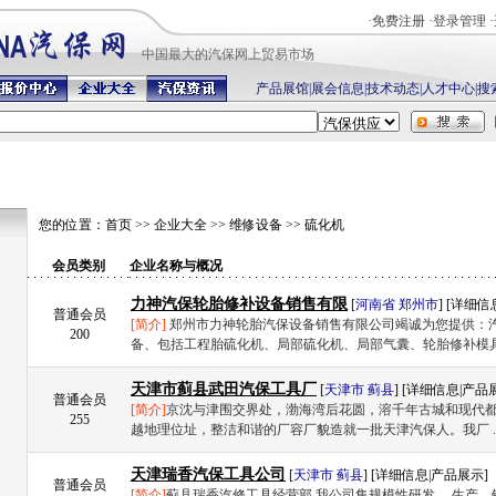
·
免费注册
·
登录管理
·
中国最
大的汽保网上贸易市场
产品展馆
|
展会信息
|
技术动态
|
人才中心
|
搜
您的位置：
首页
>>
企业大全
>>
维修设备
>>
硫化机
会员类别
企业名称与概况
力神汽保轮胎修补设备销售有限
[
河南省
郑州市
] [
详细信
普通会员
[简介]
郑州市力神轮胎汽保设备销售有限公司竭诚为您提供：
200
备、包括工程胎硫化机、局部硫化机、局部气囊、轮胎修补模具�
天津市蓟县武田汽保工具厂
[
天津市
蓟县
] [
详细信息
|
产品
普通会员
[简介]
京沈与津围交界处，渤海湾后花圆，溶千年古城和现代
255
越地理位址，整洁和谐的厂容厂貌造就一批天津汽保人。我厂 .
天津瑞香汽保工具公司
[
天津市
蓟县
] [
详细信息
|
产品展示
]
普通会员
[简介]
蓟县瑞香汽修工具经营部 我公司集规模性研发 ，生产