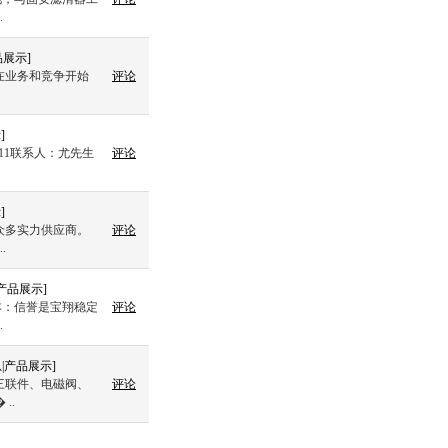
.
品展示
]
在业务和竞争开始
评论
示
]
11111联系人：尤先生
评论
示
]
众多实力供应商。
评论
.
产品展示
]
本：信誉是宝翔稳定
评论
.
息
|
产品展示
]
三联件、电磁阀、
评论
..