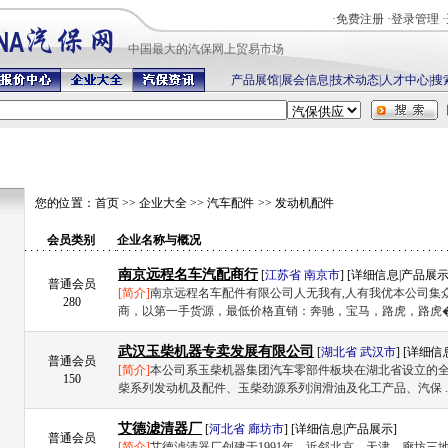
·
免费注册
·
登录管理
·
中国最
大的汽保网上贸易市场
产品展馆
|
展会信息
|
技术动态
|
人才中心
|
搜
您的位置：
首页
>>
企业大全
>>
汽车配件
>>
发动机配件
会员类别
企业名称与概况
南京远程名车汽配商行
[
江苏省
南京市
] [
详细信息
|
产品展
普通会员
[简介]
南京远程名车配件有限公司人无我有,人有我优本公司集
280
商，以第一手货源，最低价格直销：奔驰，宝马，路虎，路虎� 
武汉玉柴机器专卖发展有限公司
[
湖北省
武汉市
] [
详细信
普通会员
[简介]
本公司系玉柴机器集团汽车零部件板块在湖北省设立的
150
柴系列发动机及配件、玉柴劲源系列润滑油及化工产品、汽保 .
艾德滤清器厂
[
河北省
廊坊市
] [
详细信息
|
产品展示
]
普通会员
[简介]
艾德滤清器厂创建于1991年，近邻北京、天津、廊坊三