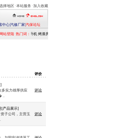
选择地区
·本站服务 ·
加入收藏
索中心
|
汽修厂家
|
汽保论坛
网站登陆
热门词：
举升机
烤漆房
扒胎机
电洗车机
清洗设备
定位仪
检测仪
乘用车
发动
评价
示
]
众多实力雄厚供应
评论
..
息
|
产品展示
]
全资子公司，主营玉
评论
.
地，与固安滤清器工
评论