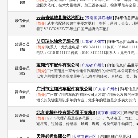
100
业园为依托，技术力量雄厚、加工设备先进、检测手段齐全是 .
云南省镇雄县腾达汽配行
[
云南省
其它地区
] [
详细信息
|
产
诚信会员
[简介]
从事汽配经营10年主要对夏利，奥托，昌河，长安。现
300
着手V31V32V33V73等进口国产越野汽车配件 ..
艾贝瑞尔轴承无限公司
[
江苏省
无锡市
] [
详细信息
|
产品展
普通会员
[简介]
联系人：尤先生电话：0510-81111111传真：0510-811
150
电话：0510-81111111传真：0510-81111111联系人：尤先生电 ..
宝翔汽车配件有限公司
[
广东省
广州市
] [
详细信息
|
产品展
普通会员
[简介]
广州宝翔是一家专业销售汽车配件的经销商,本公司联合
295
以客户的需求为企业发展中心.以多年的经验。直销欧、美、韩 .
广州市宝翔汽车配件有限公司
[
广东省
广州市
] [
详细信息
|
普通会员
[简介]
广州市宝翔汽车配件有限公司人才是宝翔长远发展的根
180
增长的关键宝翔以多年的专业，凭多年的经验是众多实力的汽 .
北京春桥科技有限公司王春梅B
[
北京市
海淀区
] [
详细信
普通会员
[简介]
☆☆☆代理产品及业务范围：（1）、气动液压：气缸、
160
减压阀、过滤器、传感器、球阀、蝶阀、各类气动手动阀门、� 
天津必姆集团公司
[
天津市
南开区
] [
详细信息
|
产品展示
]