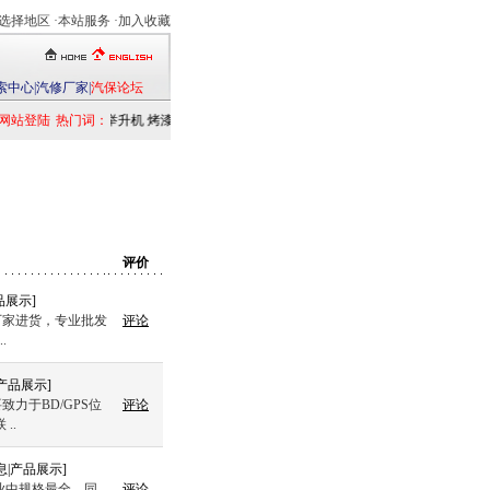
选择地区
·本站服务 ·
加入收藏
索中心
|
汽修厂家
|
汽保论坛
网站登陆
热门词：
举升机
烤漆房
扒胎机
电洗车机
清洗设备
定位仪
检测仪
乘用车
发
评价
品展示
]
厂家进货，专业批发
评论
.
产品展示
]
力于BD/GPS位
评论
..
息
|
产品展示
]
业中规格最全、同
评论