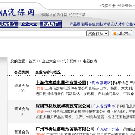
·
免费注册
·
登录管理
·
中国最
大的汽保网上贸易市场
产品展馆
|
展会信息
|
技术动态
|
人才中心
|
搜
您的位置：
首页
>>
企业大全
>>
汽车配件
>>
电器仪表
会员类别
企业名称与概况
上海信杰瑞电器件有限公司
[
上海市
嘉定区
] [
详细信息
|
产
普通会员
[简介]
上海信杰瑞电器件有限公司直接从日本、韩国、意大利
100
进口挖掘机电器件:启动马达、发电机、自动油门马达、空调� .
深圳市林辰展华科技有限公司
[
广东省
深圳市
] [
详细信息
|
普通会员
[简介]
一动网是深圳市林辰展华科技有限公司旗下的品牌，主要致
0
置服务相关产品的研发、生产、销售与运营，业务范围包括车联 
广州市祈达蓄电池贸易有限公司
[
广东省
广州市
] [
详细信
普通会员
[简介]
广州市祈达蓄电池贸易有限公司是目前广州市蓄电池行