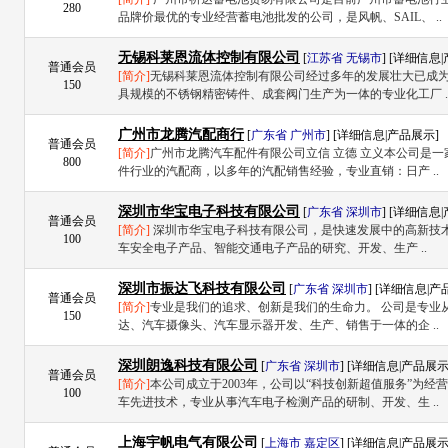
280
品牌价最优的专业经营蓄电池批发的公司，是风帆、SAIL、 ..
无锡科莱恩流体控制有限公司
[
江苏省
无锡市
] [
详细信息
|
普通会员
[简介]
无锡科莱恩流体控制有限公司经过多年的发展壮大已成
150
具规模的不锈钢精密铸件、成套阀门生产为一体的专业化工厂 .
广州市龙腾汽配商行
[
广东省
广州市
] [
详细信息
|
产品展示
]
普通会员
[简介]
广州市龙腾汽车配件有限公司立信 立德 立义本公司是
800
件行业的汽配商，以多年的汽配销售经验，专业直销：日产 ..
深圳市华宝电子科技有限公司
[
广东省
深圳市
] [
详细信息
|
普通会员
[简介]
深圳市华宝电子科技有限公司，是快速发展中的高新技
100
车安全电子产品、智能交通电子产品的研究、开发、生产 ..
深圳市振达飞科技有限公司
[
广东省
深圳市
] [
详细信息
|
产
普通会员
[简介]
专业是我们的追求、创新是我们的生命力。 公司是专业
150
达、汽车摄像头、汽车显示器开发、生产、销售于一体的企 ..
深圳朗逸科技有限公司
[
广东省
深圳市
] [
详细信息
|
产品展
普通会员
[简介]
本公司成立于2003年，公司以“科技创新超值服务”为经
100
车先进技术，专业从事汽车电子检测产品的研制、开发、生 ..
上海宇帆电气有限公司
[
上海市
嘉定区
] [
详细信息
|
产品展