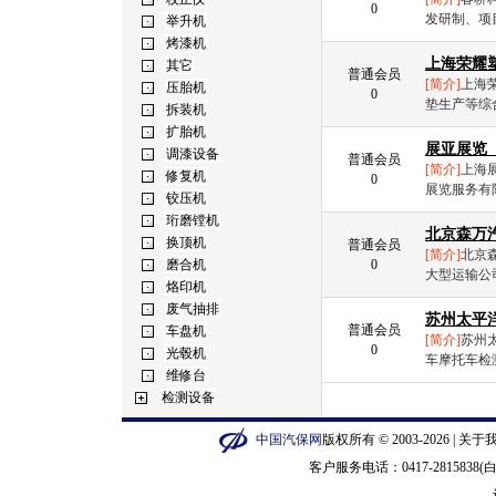
0
发研制、项
上海荣耀
普通会员
[简介]
上海
0
垫生产等综合
展亚展览
普通会员
[简介]
上海展亚
0
展览服务有
北京森万
普通会员
[简介]
北京
0
大型运输公
苏州太平
普通会员
[简介]
苏州
0
车摩托车检
中国汽保网
版权所有 © 2003-2026 |
关于
客户服务电话：0417-2815838(