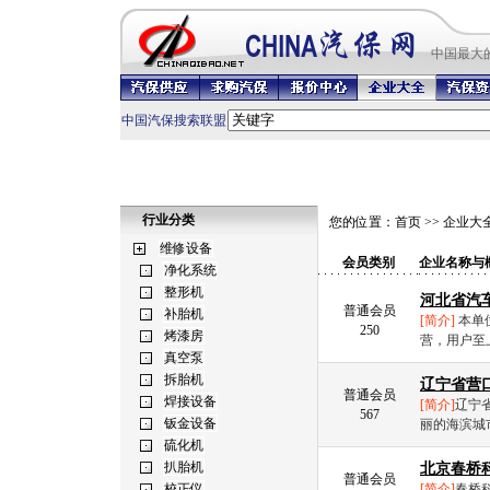
中国最
大
中国汽保搜索联盟
行业分类
您的位置：
首页
>>
企业大
会员类别
企业名称与
河北省汽
普通会员
[简介]
本单
250
营，用户至
辽宁省营
普通会员
[简介]
辽宁
567
丽的海滨城
北京春桥
普通会员
[简介]
春桥