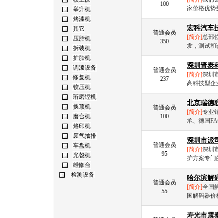
100
家价格优势
宏科汽车
普通会员
[简介]
总部位
350
发，测试和
深圳晋泰
普通会员
[简介]
深圳
237
高科技型企
北京瑞德
普通会员
[简介]
专业
100
承、德国FA
深圳市派
普通会员
[简介]
深圳
95
护方案专门
哈尔滨解
普通会员
[简介]
全国
55
国解码器价
寿光市震