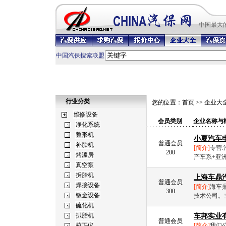
中国最
大
中国汽保搜索联盟
行业分类
您的位置：
首页
>>
企业大
会员类别
企业名称与
小夏汽车
普通会员
[简介]
专营:
200
产车系+亚洲车
上海车鼎
普通会员
[简介]
海车
300
技术公司。
车邦实业
普通会员
[简介]
我们