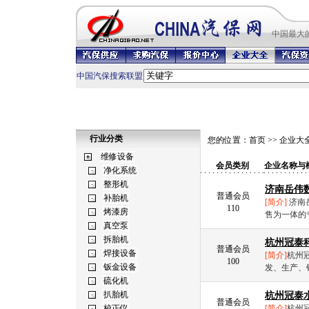
中国最
大
中国汽保搜索联盟
行业分类
您的位置：
首页
>>
企业大
会员类别
企业名称与
济南岳伟
普通会员
[简介]
济南
110
售为一体的专
杭州冠泰
普通会员
[简介]
杭州
100
发、生产、
杭州冠泰
普通会员
[简介]
杭州冠