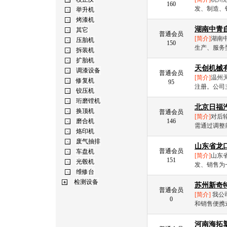
160
发、制造、
湖南中青
普通会员
[简介]
湖南
150
生产、服务
天创机械
普通会员
[简介]
温州
95
注册。公司
北京日福
普通会员
[简介]
对后
146
需通过调整
山东省龙
普通会员
[简介]
山东
151
发、销售为
苏州新奇
普通会员
[简介]
我公
0
和销售便携
河南海拓