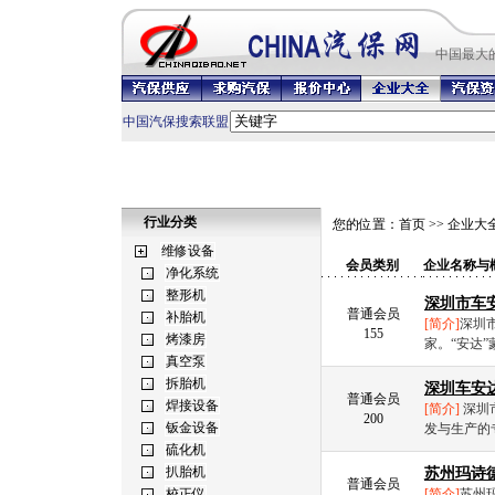
中国最
大
中国汽保搜索联盟
行业分类
您的位置：
首页
>>
企业大
会员类别
企业名称与
深圳市车
普通会员
[简介]
深圳
155
家。“安达”
深圳车安
普通会员
[简介]
深圳
200
发与生产的专
苏州玛诗
普通会员
[简介]
苏州